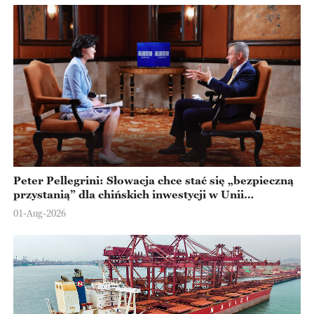
Peter Pellegrini: Słowacja chce stać się „bezpieczną
przystanią” dla chińskich inwestycji w Unii
Europejskiej
01-Aug-2026