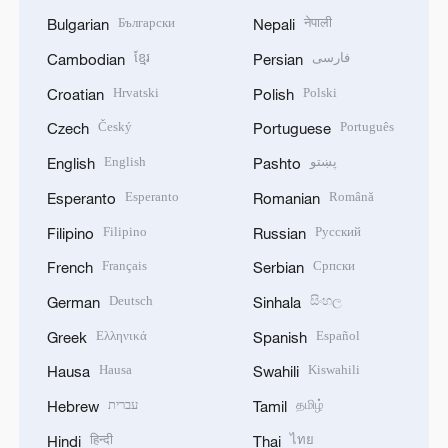
Български
नेपाली
Bulgarian
Nepali
ខ្មែរ
فارسی
Cambodian
Persian
Hrvatski
Polski
Croatian
Polish
Český
Português
Czech
Portuguese
English
پښتو
English
Pashto
Esperanto
Română
Esperanto
Romanian
Filipino
Русский
Filipino
Russian
Français
Српски
French
Serbian
Deutsch
සිංහල
German
Sinhala
Ελληνικά
Español
Greek
Spanish
Hausa
Kiswahili
Hausa
Swahili
עברית
தமிழ்
Hebrew
Tamil
हिन्दी
ไทย
Hindi
Thai