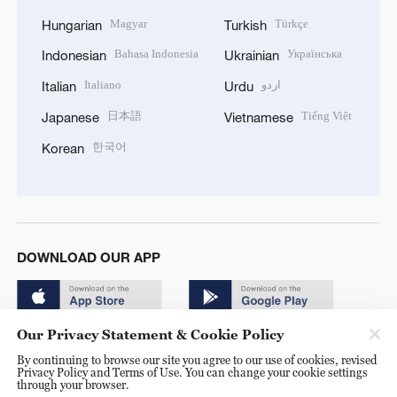
Magyar
Türkçe
Hungarian
Turkish
Bahasa Indonesia
Українська
Indonesian
Ukrainian
Italiano
اردو
Italian
Urdu
日本語
Tiếng Việt
Japanese
Vietnamese
한국어
Korean
DOWNLOAD OUR APP
Our Privacy Statement & Cookie Policy
By continuing to browse our site you agree to our use of cookies, revised
Privacy Policy and Terms of Use. You can change your cookie settings
through your browser.
© China Radio International.CRI. All Rights Reserved. 16A