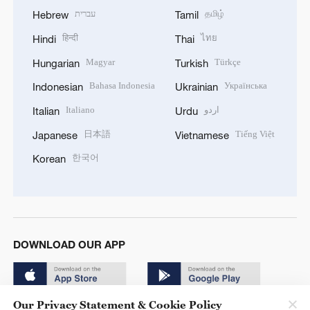
עברית
தமிழ்
Hebrew
Tamil
हिन्दी
ไทย
Hindi
Thai
Magyar
Türkçe
Hungarian
Turkish
Bahasa Indonesia
Українська
Indonesian
Ukrainian
Italiano
اردو
Italian
Urdu
日本語
Tiếng Việt
Japanese
Vietnamese
한국어
Korean
DOWNLOAD OUR APP
Our Privacy Statement & Cookie Policy