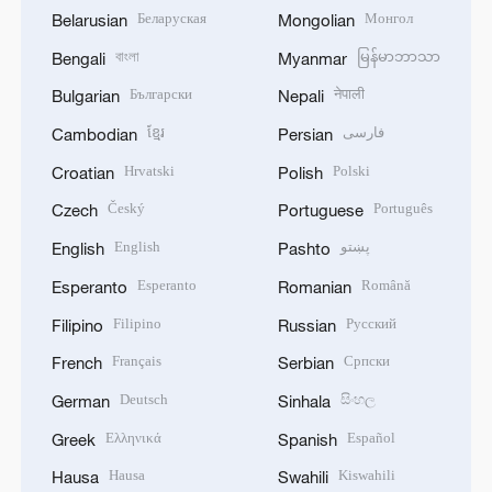
Беларуская
Монгол
Belarusian
Mongolian
বাংলা
မြန်မာဘာသာ
Bengali
Myanmar
Български
नेपाली
Bulgarian
Nepali
ខ្មែរ
فارسی
Cambodian
Persian
Hrvatski
Polski
Croatian
Polish
Český
Português
Czech
Portuguese
English
پښتو
English
Pashto
Esperanto
Română
Esperanto
Romanian
Filipino
Русский
Filipino
Russian
Français
Српски
French
Serbian
Deutsch
සිංහල
German
Sinhala
Ελληνικά
Español
Greek
Spanish
Hausa
Kiswahili
Hausa
Swahili