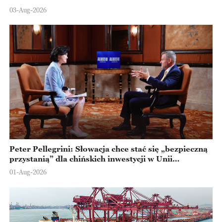
Ningbo
03-Aug-2026
Peter Pellegrini: Słowacja chce stać się „bezpieczną
przystanią” dla chińskich inwestycji w Unii
Europejskiej
01-Aug-2026