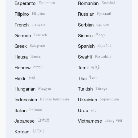
Esperanto
Română
Esperanto
Romanian
Filipino
Русский
Filipino
Russian
Français
Српски
French
Serbian
Deutsch
සිංහල
German
Sinhala
Ελληνικά
Español
Greek
Spanish
Hausa
Kiswahili
Hausa
Swahili
עברית
தமிழ்
Hebrew
Tamil
हिन्दी
ไทย
Hindi
Thai
Magyar
Türkçe
Hungarian
Turkish
Bahasa Indonesia
Українська
Indonesian
Ukrainian
Italiano
اردو
Italian
Urdu
日本語
Tiếng Việt
Japanese
Vietnamese
한국어
Korean