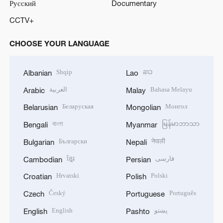
Русский
Documentary
CCTV+
CHOOSE YOUR LANGUAGE
Shqip
ລາວ
Albanian
Lao
العربية
Bahasa Melayu
Arabic
Malay
Беларуская
Монгол
Belarusian
Mongolian
বাংলা
မြန်မာဘာသာ
Bengali
Myanmar
Български
नेपाली
Bulgarian
Nepali
ខ្មែរ
فارسی
Cambodian
Persian
Hrvatski
Polski
Croatian
Polish
Český
Português
Czech
Portuguese
English
پښتو
English
Pashto