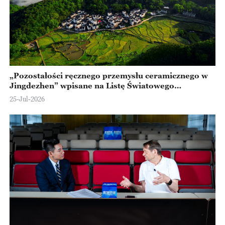
„Pozostałości ręcznego przemysłu ceramicznego w
Jingdezhen” wpisane na Listę Światowego
Dziedzictwa UNESCO! Na liście UNESCO znajduję
25-Jul-2026
się już 61 obiektów z Chin