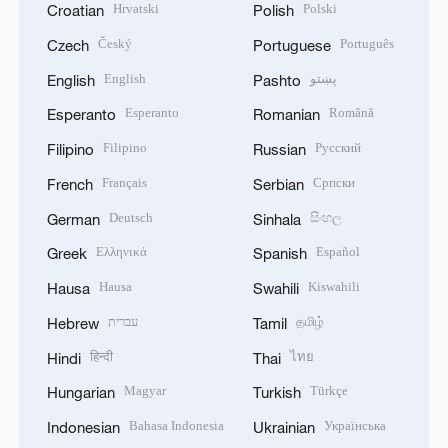
Hrvatski
Polski
Croatian
Polish
Český
Português
Czech
Portuguese
English
پښتو
English
Pashto
Esperanto
Română
Esperanto
Romanian
Filipino
Русский
Filipino
Russian
Français
Српски
French
Serbian
Deutsch
සිංහල
German
Sinhala
Ελληνικά
Español
Greek
Spanish
Hausa
Kiswahili
Hausa
Swahili
עברית
தமிழ்
Hebrew
Tamil
हिन्दी
ไทย
Hindi
Thai
Magyar
Türkçe
Hungarian
Turkish
Bahasa Indonesia
Українська
Indonesian
Ukrainian