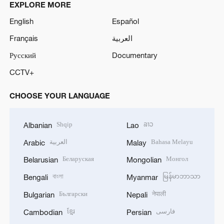
EXPLORE MORE
English
Español
Français
العربية
Русский
Documentary
CCTV+
CHOOSE YOUR LANGUAGE
Shqip
ລາວ
Albanian
Lao
العربية
Bahasa Melayu
Arabic
Malay
Беларуская
Монгол
Belarusian
Mongolian
বাংলা
မြန်မာဘာသာ
Bengali
Myanmar
Български
नेपाली
Bulgarian
Nepali
ខ្មែរ
فارسی
Cambodian
Persian