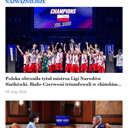
NAJWAŻNIEJSZE
Polska obroniła tytuł mistrza Ligi Narodów
Siatkówki. Biało-Czerwoni triumfowali w chińskim
Ningbo
03-Aug-2026