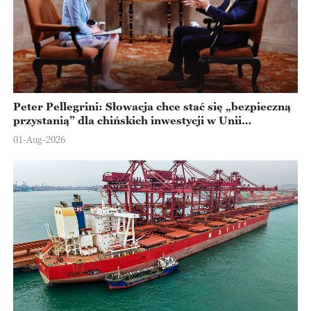
Peter Pellegrini: Słowacja chce stać się „bezpieczną
przystanią” dla chińskich inwestycji w Unii
Europejskiej
01-Aug-2026