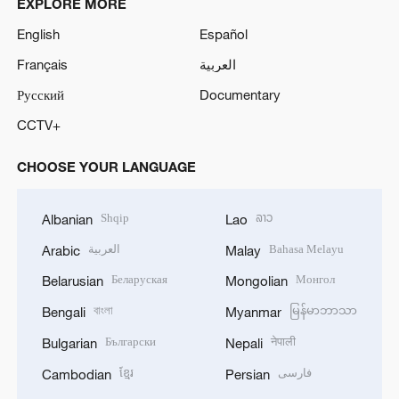
EXPLORE MORE
English
Español
Français
العربية
Русский
Documentary
CCTV+
CHOOSE YOUR LANGUAGE
Shqip
ລາວ
Albanian
Lao
العربية
Bahasa Melayu
Arabic
Malay
Беларуская
Монгол
Belarusian
Mongolian
বাংলা
မြန်မာဘာသာ
Bengali
Myanmar
Български
नेपाली
Bulgarian
Nepali
ខ្មែរ
فارسی
Cambodian
Persian