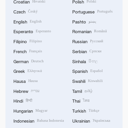
Hrvatski
Polski
Croatian
Polish
Český
Português
Czech
Portuguese
English
پښتو
English
Pashto
Esperanto
Română
Esperanto
Romanian
Filipino
Русский
Filipino
Russian
Français
Српски
French
Serbian
Deutsch
සිංහල
German
Sinhala
Ελληνικά
Español
Greek
Spanish
Hausa
Kiswahili
Hausa
Swahili
עברית
தமிழ்
Hebrew
Tamil
हिन्दी
ไทย
Hindi
Thai
Magyar
Türkçe
Hungarian
Turkish
Bahasa Indonesia
Українська
Indonesian
Ukrainian