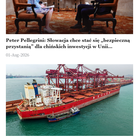
Peter Pellegrini: Słowacja chce stać się „bezpieczną
przystanią” dla chińskich inwestycji w Unii
Europejskiej
01-Aug-2026