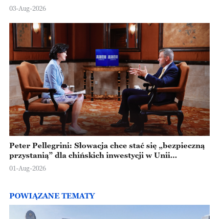
Ningbo
03-Aug-2026
Peter Pellegrini: Słowacja chce stać się „bezpieczną
przystanią” dla chińskich inwestycji w Unii
Europejskiej
01-Aug-2026
POWIĄZANE TEMATY