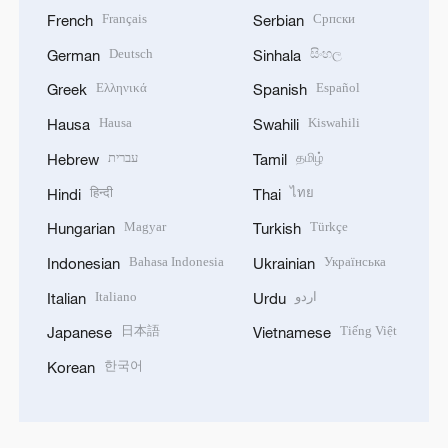
Français
Српски
French
Serbian
Deutsch
සිංහල
German
Sinhala
Ελληνικά
Español
Greek
Spanish
Hausa
Kiswahili
Hausa
Swahili
עברית
தமிழ்
Hebrew
Tamil
हिन्दी
ไทย
Hindi
Thai
Magyar
Türkçe
Hungarian
Turkish
Bahasa Indonesia
Українська
Indonesian
Ukrainian
Italiano
اردو
Italian
Urdu
日本語
Tiếng Việt
Japanese
Vietnamese
한국어
Korean