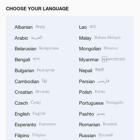
CHOOSE YOUR LANGUAGE
Shqip
ລາວ
Albanian
Lao
العربية
Bahasa Melayu
Arabic
Malay
Беларуская
Монгол
Belarusian
Mongolian
বাংলা
မြန်မာဘာသာ
Bengali
Myanmar
Български
नेपाली
Bulgarian
Nepali
ខ្មែរ
فارسی
Cambodian
Persian
Hrvatski
Polski
Croatian
Polish
Český
Português
Czech
Portuguese
English
پښتو
English
Pashto
Esperanto
Română
Esperanto
Romanian
Filipino
Русский
Filipino
Russian