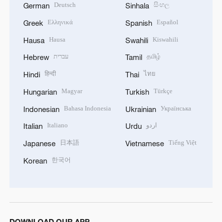
Deutsch
සිංහල
German
Sinhala
Ελληνικά
Español
Greek
Spanish
Hausa
Kiswahili
Hausa
Swahili
עברית
தமிழ்
Hebrew
Tamil
हिन्दी
ไทย
Hindi
Thai
Magyar
Türkçe
Hungarian
Turkish
Bahasa Indonesia
Українська
Indonesian
Ukrainian
Italiano
اردو
Italian
Urdu
日本語
Tiếng Việt
Japanese
Vietnamese
한국어
Korean
DOWNLOAD OUR APP