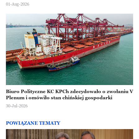
Europejskiej
01-Aug-2026
Biuro Polityczne KC KPCh zdecydowało o zwołaniu V
Plenum i omówiło stan chińskiej gospodarki
30-Jul-2026
POWIĄZANE TEMATY