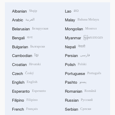
Shqip
ລາວ
Albanian
Lao
العربية
Bahasa Melayu
Arabic
Malay
Беларуская
Монгол
Belarusian
Mongolian
বাংলা
မြန်မာဘာသာ
Bengali
Myanmar
Български
नेपाली
Bulgarian
Nepali
ខ្មែរ
فارسی
Cambodian
Persian
Hrvatski
Polski
Croatian
Polish
Český
Português
Czech
Portuguese
English
پښتو
English
Pashto
Esperanto
Română
Esperanto
Romanian
Filipino
Русский
Filipino
Russian
Français
Српски
French
Serbian