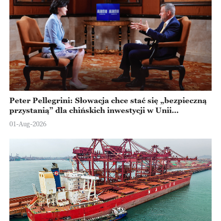
Peter Pellegrini: Słowacja chce stać się „bezpieczną
przystanią” dla chińskich inwestycji w Unii
Europejskiej
01-Aug-2026