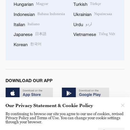
Magyar
Türkçe
Hungarian
Turkish
Bahasa Indonesia
Українська
Indonesian
Ukrainian
Italiano
اردو
Italian
Urdu
日本語
Tiếng Việt
Japanese
Vietnamese
한국어
Korean
DOWNLOAD OUR APP
Our Privacy Statement & Cookie Policy
By continuing to browse our site you agree to our use of cookies, revised
Privacy Policy and Terms of Use. You can change your cookie settings
through your browser.
© China Radio International.CRI. All Rights Reserved. 16A