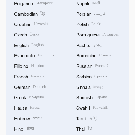
Български
नेपाली
Bulgarian
Nepali
ខ្មែរ
فارسی
Cambodian
Persian
Hrvatski
Polski
Croatian
Polish
Český
Português
Czech
Portuguese
English
پښتو
English
Pashto
Esperanto
Română
Esperanto
Romanian
Filipino
Русский
Filipino
Russian
Français
Српски
French
Serbian
Deutsch
සිංහල
German
Sinhala
Ελληνικά
Español
Greek
Spanish
Hausa
Kiswahili
Hausa
Swahili
עברית
தமிழ்
Hebrew
Tamil
हिन्दी
ไทย
Hindi
Thai