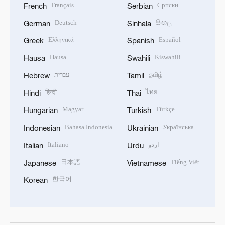
Français
Српски
French
Serbian
Deutsch
සිංහල
German
Sinhala
Ελληνικά
Español
Greek
Spanish
Hausa
Kiswahili
Hausa
Swahili
עברית
தமிழ்
Hebrew
Tamil
हिन्दी
ไทย
Hindi
Thai
Magyar
Türkçe
Hungarian
Turkish
Bahasa Indonesia
Українська
Indonesian
Ukrainian
Italiano
اردو
Italian
Urdu
日本語
Tiếng Việt
Japanese
Vietnamese
한국어
Korean