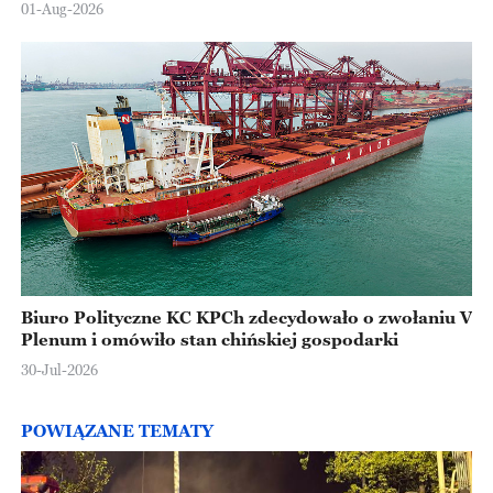
Europejskiej
01-Aug-2026
Biuro Polityczne KC KPCh zdecydowało o zwołaniu V
Plenum i omówiło stan chińskiej gospodarki
30-Jul-2026
POWIĄZANE TEMATY