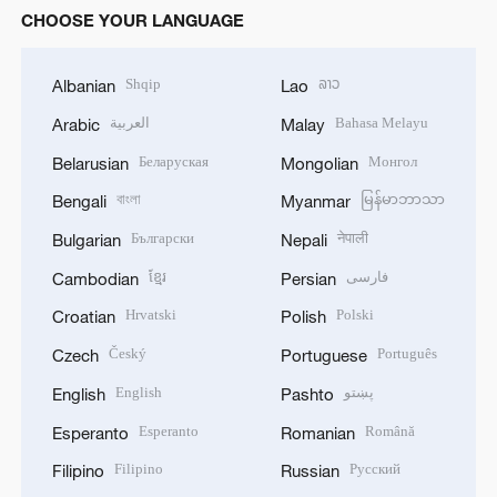
CHOOSE YOUR LANGUAGE
Shqip
ລາວ
Albanian
Lao
العربية
Bahasa Melayu
Arabic
Malay
Беларуская
Монгол
Belarusian
Mongolian
বাংলা
မြန်မာဘာသာ
Bengali
Myanmar
Български
नेपाली
Bulgarian
Nepali
ខ្មែរ
فارسی
Cambodian
Persian
Hrvatski
Polski
Croatian
Polish
Český
Português
Czech
Portuguese
English
پښتو
English
Pashto
Esperanto
Română
Esperanto
Romanian
Filipino
Русский
Filipino
Russian