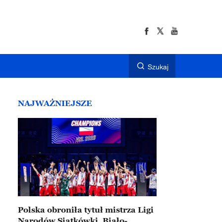
Szukaj
NAJWAŻNIEJSZE
Polska obroniła tytuł mistrza Ligi
Narodów Siatkówki. Biało-