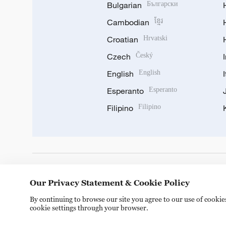
Bulgarian
Български
Cambodian
ខ្មែរ
Croatian
Hrvatski
Czech
Český
English
English
Esperanto
Esperanto
Filipino
Filipino
DOWNLOAD OUR APP
Our Privacy Statement & Cookie Policy
By continuing to browse our site you agree to our use of cooki
cookie settings through your browser.