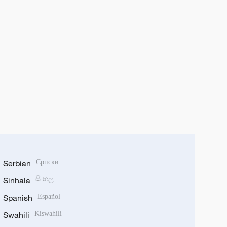
Serbian
Српски
Sinhala
සිංහල
Spanish
Español
Swahili
Kiswahili