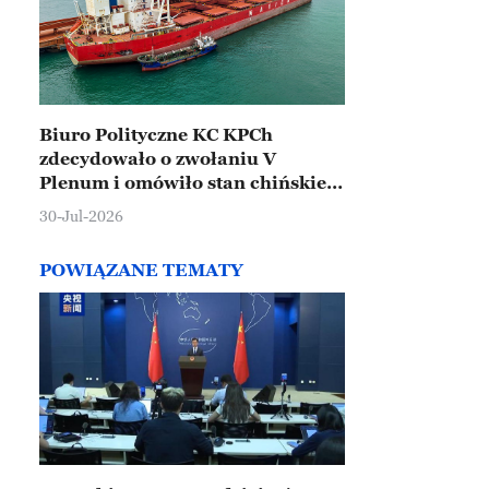
Biuro Polityczne KC KPCh
zdecydowało o zwołaniu V
Plenum i omówiło stan chińskiej
gospodarki
30-Jul-2026
POWIĄZANE TEMATY