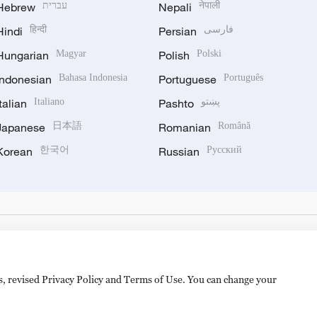
Hebrew
עברית
Nepali
नेपाली
Hindi
हिन्दी
Persian
فارسی
Hungarian
Magyar
Polish
Polski
Indonesian
Bahasa Indonesia
Portuguese
Português
Italian
Italiano
Pashto
پښتو
Japanese
日本語
Romanian
Română
Korean
한국어
Russian
Русский
es, revised Privacy Policy and Terms of Use. You can change your