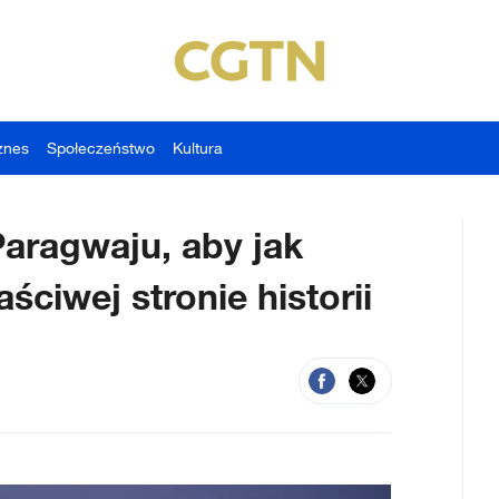
znes
Społeczeństwo
Kultura
ragwaju, aby jak
ściwej stronie historii