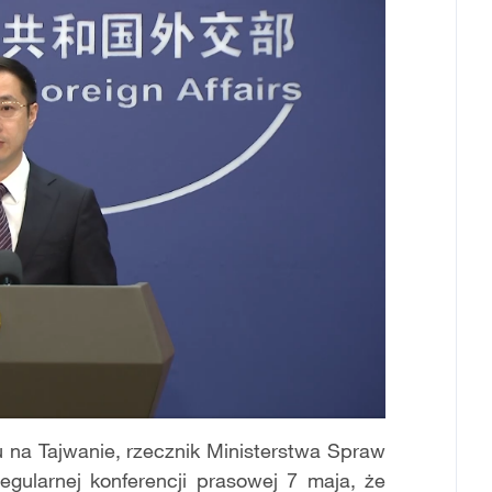
 na Tajwanie, rzecznik Ministerstwa Spraw
egularnej konferencji prasowej 7 maja, że