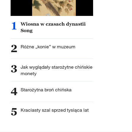
1
Wiosna w czasach dynastii
Song
2
Różne „konie” w muzeum
3
Jak wyglądały starożytne chińskie
monety
4
Starożytna broń chińska
5
Kraciasty szal sprzed tysiąca lat