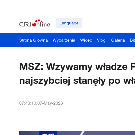
Language
Strona Główna
Wydarzenia
Wideo
Vlogi
Galeria
Bi
MSZ: Wzywamy władze Pa
najszybciej stanęły po wła
07:40:10,07-May-2026