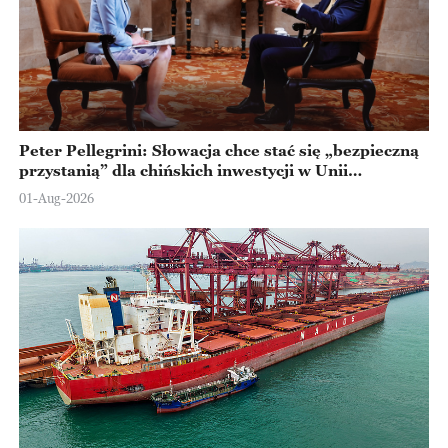
Peter Pellegrini: Słowacja chce stać się „bezpieczną
przystanią” dla chińskich inwestycji w Unii
Europejskiej
01-Aug-2026