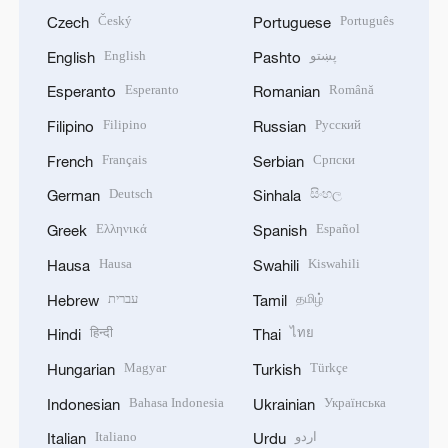
Český
Português
Czech
Portuguese
English
پښتو
English
Pashto
Esperanto
Română
Esperanto
Romanian
Filipino
Русский
Filipino
Russian
Français
Српски
French
Serbian
Deutsch
සිංහල
German
Sinhala
Ελληνικά
Español
Greek
Spanish
Hausa
Kiswahili
Hausa
Swahili
עברית
தமிழ்
Hebrew
Tamil
हिन्दी
ไทย
Hindi
Thai
Magyar
Türkçe
Hungarian
Turkish
Bahasa Indonesia
Українська
Indonesian
Ukrainian
Italiano
اردو
Italian
Urdu