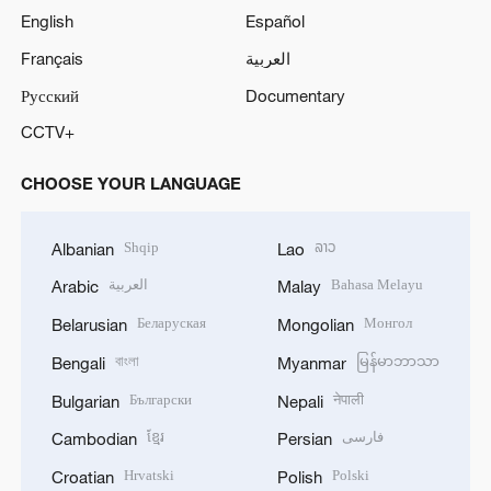
English
Español
Français
العربية
Русский
Documentary
CCTV+
CHOOSE YOUR LANGUAGE
Shqip
ລາວ
Albanian
Lao
العربية
Bahasa Melayu
Arabic
Malay
Беларуская
Монгол
Belarusian
Mongolian
বাংলা
မြန်မာဘာသာ
Bengali
Myanmar
Български
नेपाली
Bulgarian
Nepali
ខ្មែរ
فارسی
Cambodian
Persian
Hrvatski
Polski
Croatian
Polish