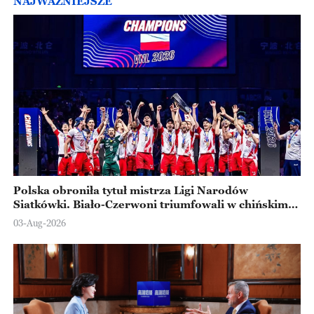
NAJWAŻNIEJSZE
Polska obroniła tytuł mistrza Ligi Narodów
Siatkówki. Biało-Czerwoni triumfowali w chińskim
Ningbo
03-Aug-2026