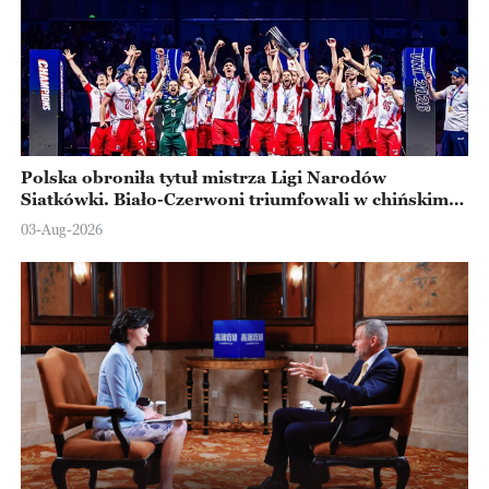
Polska obroniła tytuł mistrza Ligi Narodów
Siatkówki. Biało-Czerwoni triumfowali w chińskim
Ningbo
03-Aug-2026