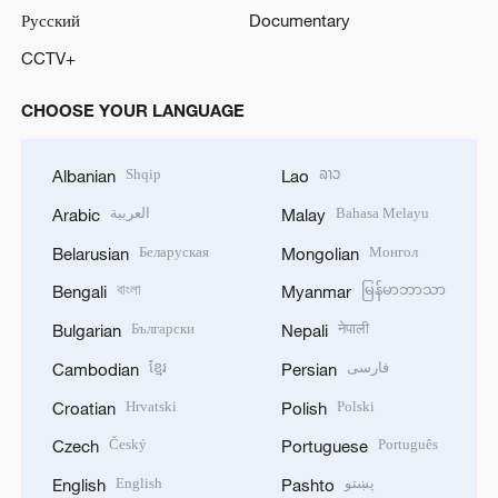
Русский
Documentary
CCTV+
CHOOSE YOUR LANGUAGE
Shqip
ລາວ
Albanian
Lao
العربية
Bahasa Melayu
Arabic
Malay
Беларуская
Монгол
Belarusian
Mongolian
বাংলা
မြန်မာဘာသာ
Bengali
Myanmar
Български
नेपाली
Bulgarian
Nepali
ខ្មែរ
فارسی
Cambodian
Persian
Hrvatski
Polski
Croatian
Polish
Český
Português
Czech
Portuguese
English
پښتو
English
Pashto