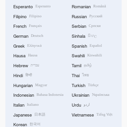
Esperanto
Română
Esperanto
Romanian
Filipino
Русский
Filipino
Russian
Français
Српски
French
Serbian
Deutsch
සිංහල
German
Sinhala
Ελληνικά
Español
Greek
Spanish
Hausa
Kiswahili
Hausa
Swahili
עברית
தமிழ்
Hebrew
Tamil
हिन्दी
ไทย
Hindi
Thai
Magyar
Türkçe
Hungarian
Turkish
Bahasa Indonesia
Українська
Indonesian
Ukrainian
Italiano
اردو
Italian
Urdu
日本語
Tiếng Việt
Japanese
Vietnamese
한국어
Korean