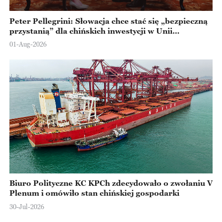
Peter Pellegrini: Słowacja chce stać się „bezpieczną
przystanią” dla chińskich inwestycji w Unii
Europejskiej
01-Aug-2026
Biuro Polityczne KC KPCh zdecydowało o zwołaniu V
Plenum i omówiło stan chińskiej gospodarki
30-Jul-2026