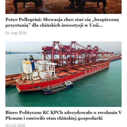
Peter Pellegrini: Słowacja chce stać się „bezpieczną
przystanią” dla chińskich inwestycji w Unii
Europejskiej
01-Aug-2026
Biuro Polityczne KC KPCh zdecydowało o zwołaniu V
Plenum i omówiło stan chińskiej gospodarki
30-Jul-2026