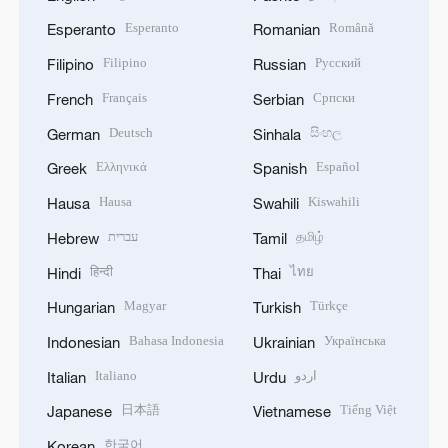
Esperanto
Română
Esperanto
Romanian
Filipino
Русский
Filipino
Russian
Français
Српски
French
Serbian
Deutsch
සිංහල
German
Sinhala
Ελληνικά
Español
Greek
Spanish
Hausa
Kiswahili
Hausa
Swahili
עברית
தமிழ்
Hebrew
Tamil
हिन्दी
ไทย
Hindi
Thai
Magyar
Türkçe
Hungarian
Turkish
Bahasa Indonesia
Українська
Indonesian
Ukrainian
Italiano
اردو
Italian
Urdu
日本語
Tiếng Việt
Japanese
Vietnamese
한국어
Korean