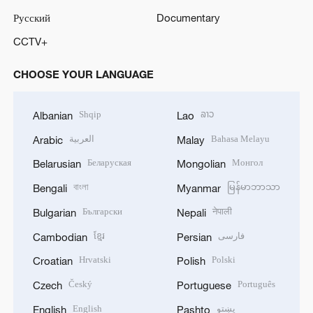
Русский
Documentary
CCTV+
CHOOSE YOUR LANGUAGE
Shqip
ລາວ
Albanian
Lao
العربية
Bahasa Melayu
Arabic
Malay
Беларуская
Монгол
Belarusian
Mongolian
বাংলা
မြန်မာဘာသာ
Bengali
Myanmar
Български
नेपाली
Bulgarian
Nepali
ខ្មែរ
فارسی
Cambodian
Persian
Hrvatski
Polski
Croatian
Polish
Český
Português
Czech
Portuguese
English
پښتو
English
Pashto