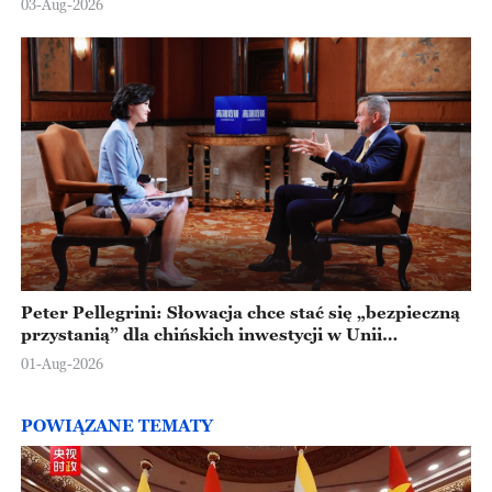
03-Aug-2026
Peter Pellegrini: Słowacja chce stać się „bezpieczną
przystanią” dla chińskich inwestycji w Unii
Europejskiej
01-Aug-2026
POWIĄZANE TEMATY