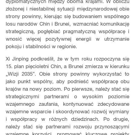
dyplomatycznych między oboma krajami. W obliczu
złożonej i niestabilnej sytuacji międzynarodowej obie
strony powinny, kierując się budowaniem wspólnego
losu narodów Chin i Brunei, wzmacniać komunikację
strategiczną, pogłębiać pragmatyczną współpracę i
wnosić więcej pozytywnej energii w utrzymanie
pokoju i stabilności w regionie.
Xi Jinping podkreślił, że w tym roku rozpoczyna się
15. plan pięcioletni Chin, a Brunei zmierza w kierunku
„Wizji 2035”. Obie strony powinny wykorzystać to
jako punkt wspólny, aby podnieść współpracę obu
krajów na nowy poziom. Po pierwsze, należy stać się
strategicznymi partnerami o wysokim poziomie
wzajemnego zaufania, kontynuować zdecydowane
wzajemne wsparcie i skoordynować rozwój wymiany
i współpracy w różnych dziedzinach. Po drugie,
należy stać się partnerami rozwoju przynoszącymi
wzajemne korzyści, promować kluczowe projekty