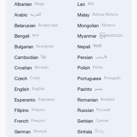
Shqip
ລາວ
Albanian
Lao
العربية
Bahasa Melayu
Arabic
Malay
Беларуская
Монгол
Belarusian
Mongolian
বাংলা
မြန်မာဘာသာ
Bengali
Myanmar
Български
नेपाली
Bulgarian
Nepali
ខ្មែរ
فارسی
Cambodian
Persian
Hrvatski
Polski
Croatian
Polish
Český
Português
Czech
Portuguese
English
پښتو
English
Pashto
Esperanto
Română
Esperanto
Romanian
Filipino
Русский
Filipino
Russian
Français
Српски
French
Serbian
Deutsch
සිංහල
German
Sinhala