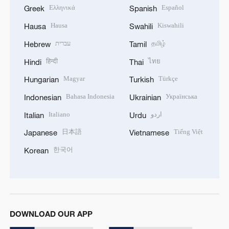
Ελληνικά
Español
Greek
Spanish
Hausa
Kiswahili
Hausa
Swahili
עברית
தமிழ்
Hebrew
Tamil
हिन्दी
ไทย
Hindi
Thai
Magyar
Türkçe
Hungarian
Turkish
Bahasa Indonesia
Українська
Indonesian
Ukrainian
Italiano
اردو
Italian
Urdu
日本語
Tiếng Việt
Japanese
Vietnamese
한국어
Korean
DOWNLOAD OUR APP