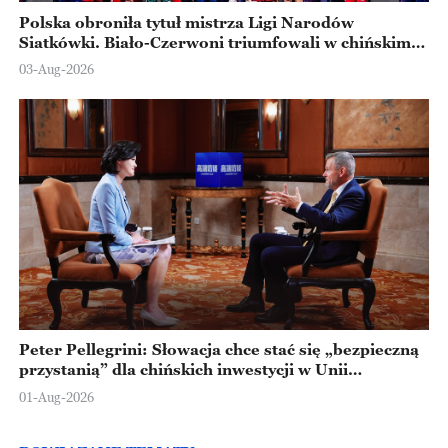
Polska obroniła tytuł mistrza Ligi Narodów
Siatkówki. Biało-Czerwoni triumfowali w chińskim
Ningbo
03-Aug-2026
Peter Pellegrini: Słowacja chce stać się „bezpieczną
przystanią” dla chińskich inwestycji w Unii
Europejskiej
01-Aug-2026