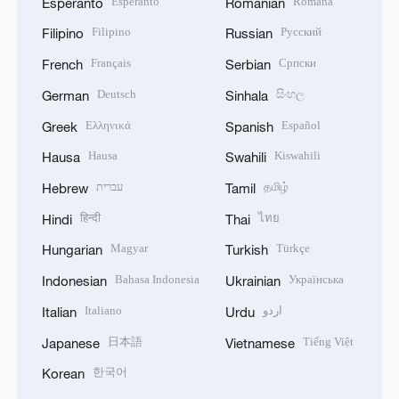
Esperanto
Română
Esperanto
Romanian
Filipino
Русский
Filipino
Russian
Français
Српски
French
Serbian
Deutsch
සිංහල
German
Sinhala
Ελληνικά
Español
Greek
Spanish
Hausa
Kiswahili
Hausa
Swahili
עברית
தமிழ்
Hebrew
Tamil
हिन्दी
ไทย
Hindi
Thai
Magyar
Türkçe
Hungarian
Turkish
Bahasa Indonesia
Українська
Indonesian
Ukrainian
Italiano
اردو
Italian
Urdu
日本語
Tiếng Việt
Japanese
Vietnamese
한국어
Korean