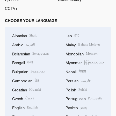
CCTV+
CHOOSE YOUR LANGUAGE
Shqip
ລາວ
Albanian
Lao
العربية
Bahasa Melayu
Arabic
Malay
Беларуская
Монгол
Belarusian
Mongolian
বাংলা
မြန်မာဘာသာ
Bengali
Myanmar
Български
नेपाली
Bulgarian
Nepali
ខ្មែរ
فارسی
Cambodian
Persian
Hrvatski
Polski
Croatian
Polish
Český
Português
Czech
Portuguese
English
پښتو
English
Pashto