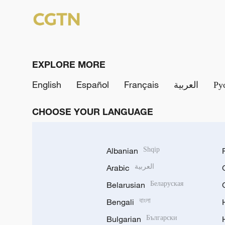
EXPLORE MORE
English
Español
Français
العربية
Ру
CHOOSE YOUR LANGUAGE
Albanian
Shqip
Arabic
العربية
Belarusian
Беларуская
Bengali
বাংলা
Bulgarian
Български