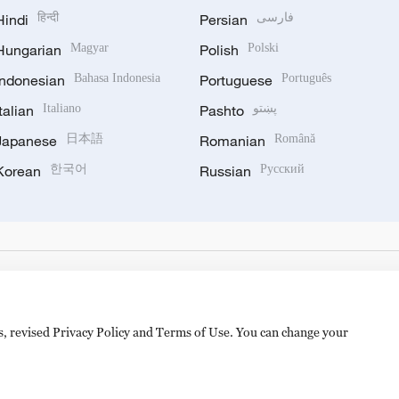
Hindi
हिन्दी
Persian
فارسی
Hungarian
Magyar
Polish
Polski
Indonesian
Bahasa Indonesia
Portuguese
Português
Italian
Italiano
Pashto
پښتو
Japanese
日本語
Romanian
Română
Korean
한국어
Russian
Русский
es, revised Privacy Policy and Terms of Use. You can change your
hijingshan Road, Beijing, China. 100040