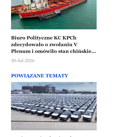
Biuro Polityczne KC KPCh
zdecydowało o zwołaniu V
Plenum i omówiło stan chińskiej
gospodarki
30-Jul-2026
POWIĄZANE TEMATY