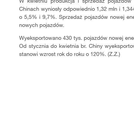
Video
W kwietniu produkcja i sprzedaż pojazdów
Chinach wyniosły odpowiednio 1,32 mln i 1,34
o 5,5% i 9,7%. Sprzedaż pojazdów nowej ener
nowych pojazdów.
Wyeksportowano 430 tys. pojazdów nowej energ
Od stycznia do kwietnia br. Chiny wyeksporto
stanowi wzrost rok do roku o 120%. (Z.Z.)