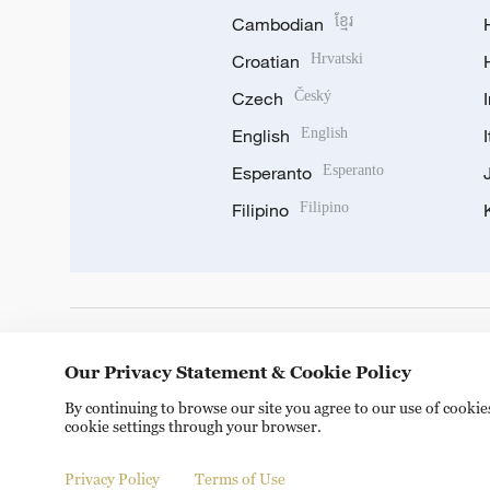
Cambodian
ខ្មែរ
Croatian
Hrvatski
Czech
Český
English
English
Esperanto
Esperanto
Filipino
Filipino
DOWNLOAD OUR APP
Our Privacy Statement & Cookie Policy
By continuing to browse our site you agree to our use of cooki
cookie settings through your browser.
Privacy Policy
Terms of Use
© China Radio International.CRI. All Rights Reserved. 16A S