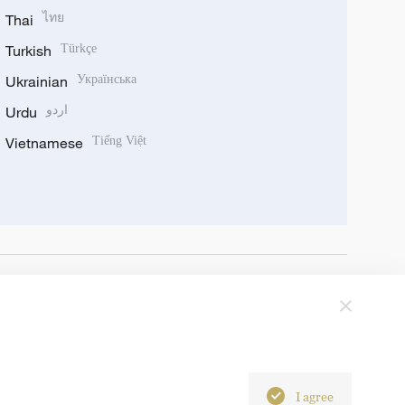
Thai
ไทย
Turkish
Türkçe
Ukrainian
Українська
Urdu
اردو
Vietnamese
Tiếng Việt
I agree