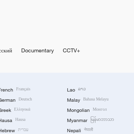
сский
Documentary
CCTV+
French
Français
Lao
ລາວ
German
Deutsch
Malay
Bahasa Melayu
Greek
Ελληνικά
Mongolian
Монгол
Hausa
Hausa
Myanmar
မြန်မာဘာသာ
Hebrew
עברית
Nepali
नेपाली