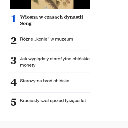
1
Wiosna w czasach dynastii
Song
2
Różne „konie” w muzeum
3
Jak wyglądały starożytne chińskie
monety
4
Starożytna broń chińska
5
Kraciasty szal sprzed tysiąca lat