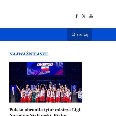
Szukaj
NAJWAŻNIEJSZE
Polska obroniła tytuł mistrza Ligi
Narodów Siatkówki. Biało-