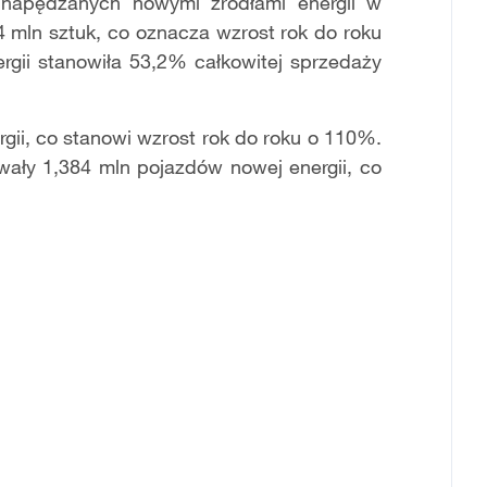
 napędzanych nowymi źródłami energii w
4 mln sztuk, co oznacza wzrost rok do roku
gii stanowiła 53,2% całkowitej sprzedaży
ii, co stanowi wzrost rok do roku o 110%.
wały 1,384 mln pojazdów nowej energii, co