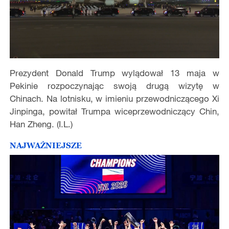
Prezydent Donald Trump wylądował 13 maja w
Pekinie rozpoczynając swoją drugą wizytę w
Chinach. Na lotnisku, w imieniu przewodniczącego Xi
Jinpinga, powitał Trumpa wiceprzewodniczący Chin,
Han Zheng. (I.L.)
NAJWAŻNIEJSZE