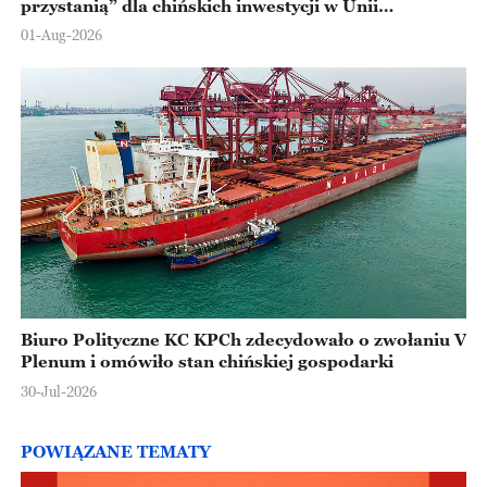
przystanią” dla chińskich inwestycji w Unii
Europejskiej
01-Aug-2026
Biuro Polityczne KC KPCh zdecydowało o zwołaniu V
Plenum i omówiło stan chińskiej gospodarki
30-Jul-2026
POWIĄZANE TEMATY