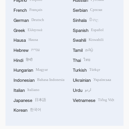
Filipino
Russian
Français
Српски
French
Serbian
Deutsch
සිංහල
German
Sinhala
Ελληνικά
Español
Greek
Spanish
Hausa
Kiswahili
Hausa
Swahili
עברית
தமிழ்
Hebrew
Tamil
हिन्दी
ไทย
Hindi
Thai
Magyar
Türkçe
Hungarian
Turkish
Bahasa Indonesia
Українська
Indonesian
Ukrainian
Italiano
اردو
Italian
Urdu
日本語
Tiếng Việt
Japanese
Vietnamese
한국어
Korean