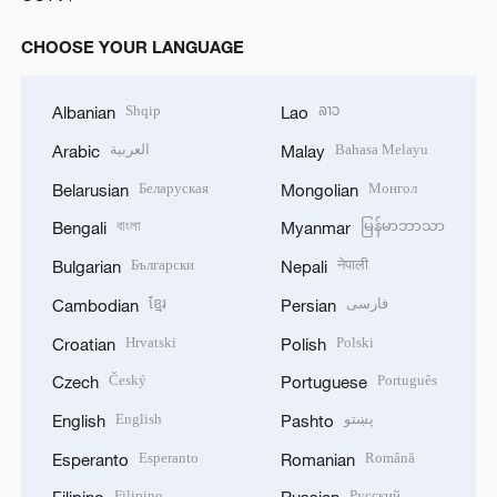
CHOOSE YOUR LANGUAGE
Shqip
ລາວ
Albanian
Lao
العربية
Bahasa Melayu
Arabic
Malay
Беларуская
Монгол
Belarusian
Mongolian
বাংলা
မြန်မာဘာသာ
Bengali
Myanmar
Български
नेपाली
Bulgarian
Nepali
ខ្មែរ
فارسی
Cambodian
Persian
Hrvatski
Polski
Croatian
Polish
Český
Português
Czech
Portuguese
English
پښتو
English
Pashto
Esperanto
Română
Esperanto
Romanian
Filipino
Русский