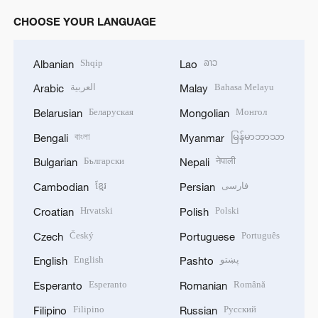
CHOOSE YOUR LANGUAGE
Shqip
ລາວ
Albanian
Lao
العربية
Bahasa Melayu
Arabic
Malay
Беларуская
Монгол
Belarusian
Mongolian
বাংলা
မြန်မာဘာသာ
Bengali
Myanmar
Български
नेपाली
Bulgarian
Nepali
ខ្មែរ
فارسی
Cambodian
Persian
Hrvatski
Polski
Croatian
Polish
Český
Português
Czech
Portuguese
English
پښتو
English
Pashto
Esperanto
Română
Esperanto
Romanian
Filipino
Русский
Filipino
Russian