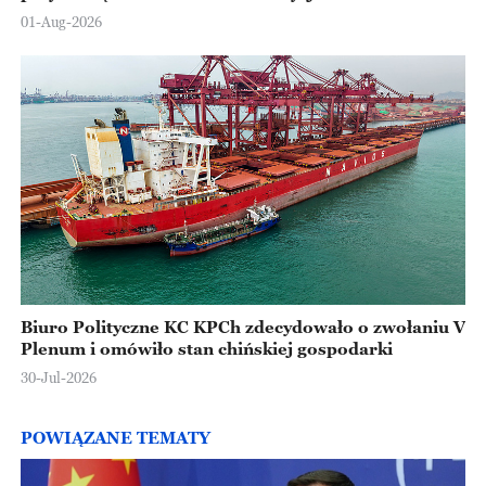
Europejskiej
01-Aug-2026
Biuro Polityczne KC KPCh zdecydowało o zwołaniu V
Plenum i omówiło stan chińskiej gospodarki
30-Jul-2026
POWIĄZANE TEMATY