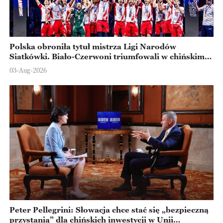
Polska obroniła tytuł mistrza Ligi Narodów
Siatkówki. Biało-Czerwoni triumfowali w chińskim
Ningbo
03-Aug-2026
Peter Pellegrini: Słowacja chce stać się „bezpieczną
przystanią” dla chińskich inwestycji w Unii