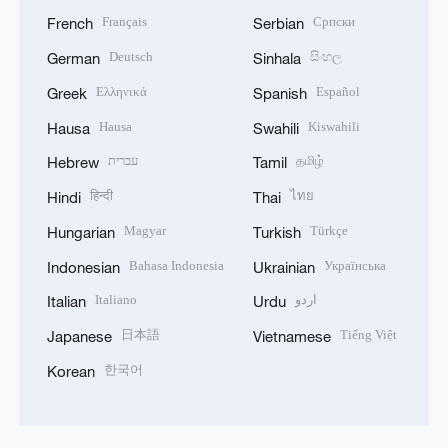
Français
Српски
French
Serbian
Deutsch
සිංහල
German
Sinhala
Ελληνικά
Español
Greek
Spanish
Hausa
Kiswahili
Hausa
Swahili
עברית
தமிழ்
Hebrew
Tamil
हिन्दी
ไทย
Hindi
Thai
Magyar
Türkçe
Hungarian
Turkish
Bahasa Indonesia
Українська
Indonesian
Ukrainian
Italiano
اردو
Italian
Urdu
日本語
Tiếng Việt
Japanese
Vietnamese
한국어
Korean