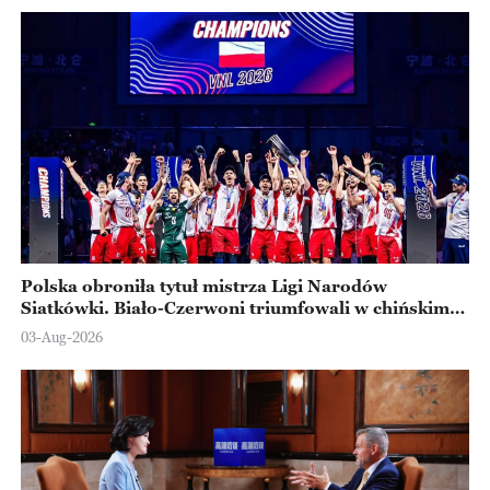
Polska obroniła tytuł mistrza Ligi Narodów
Siatkówki. Biało-Czerwoni triumfowali w chińskim
Ningbo
03-Aug-2026