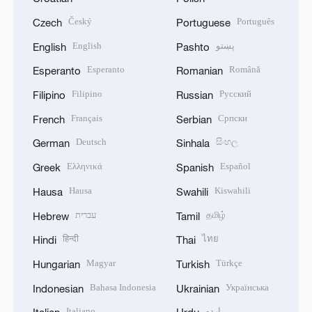
Český
Português
Czech
Portuguese
English
پښتو
English
Pashto
Esperanto
Română
Esperanto
Romanian
Filipino
Русский
Filipino
Russian
Français
Српски
French
Serbian
Deutsch
සිංහල
German
Sinhala
Ελληνικά
Español
Greek
Spanish
Hausa
Kiswahili
Hausa
Swahili
עברית
தமிழ்
Hebrew
Tamil
हिन्दी
ไทย
Hindi
Thai
Magyar
Türkçe
Hungarian
Turkish
Bahasa Indonesia
Українська
Indonesian
Ukrainian
Italiano
اردو