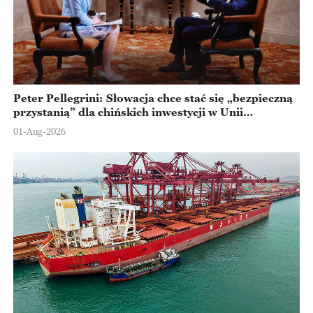
Peter Pellegrini: Słowacja chce stać się „bezpieczną
przystanią” dla chińskich inwestycji w Unii
Europejskiej
01-Aug-2026