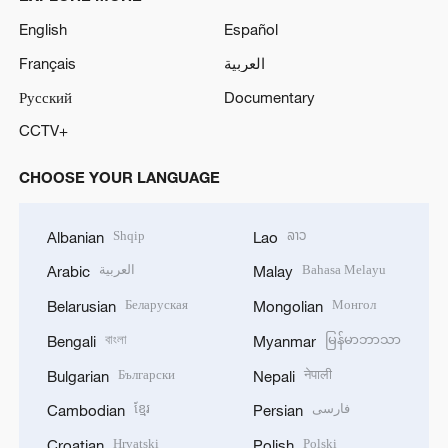
English
Español
Français
العربية
Русский
Documentary
CCTV+
CHOOSE YOUR LANGUAGE
Shqip
ລາວ
Albanian
Lao
العربية
Bahasa Melayu
Arabic
Malay
Беларуская
Монгол
Belarusian
Mongolian
বাংলা
မြန်မာဘာသာ
Bengali
Myanmar
Български
नेपाली
Bulgarian
Nepali
ខ្មែរ
فارسی
Cambodian
Persian
Hrvatski
Polski
Croatian
Polish