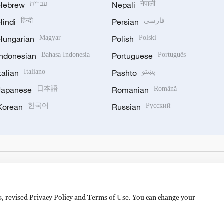
Hebrew
עברית
Nepali
नेपाली
Hindi
हिन्दी
Persian
فارسی
Hungarian
Magyar
Polish
Polski
Indonesian
Bahasa Indonesia
Portuguese
Português
Italian
Italiano
Pashto
پښتو
Japanese
日本語
Romanian
Română
Korean
한국어
Russian
Русский
es, revised Privacy Policy and Terms of Use. You can change your