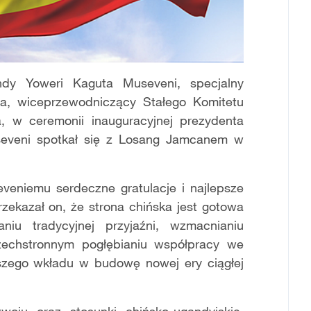
ndy Yoweri Kaguta Museveni, specjalny
ga, wiceprzewodniczący Stałego Komitetu
 w ceremonii inauguracyjnej prezydenta
veni spotkał się z Losang Jamcanem w
eniemu serdeczne gratulacje i najlepsze
zekazał on, że strona chińska jest gotowa
u tradycyjnej przyjaźni, wzmacnianiu
zechstronnym pogłębianiu współpracy we
szego wkładu w budowę nowej ery ciągłej