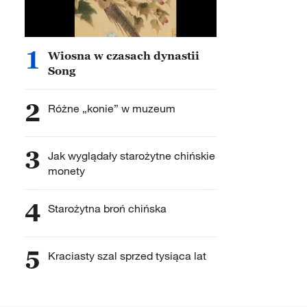
1
Wiosna w czasach dynastii
Song
2
Różne „konie” w muzeum
3
Jak wyglądały starożytne chińskie
monety
4
Starożytna broń chińska
5
Kraciasty szal sprzed tysiąca lat