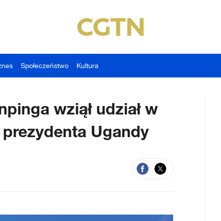
znes
Społeczeństwo
Kultura
npinga wziął udział w
j prezydenta Ugandy