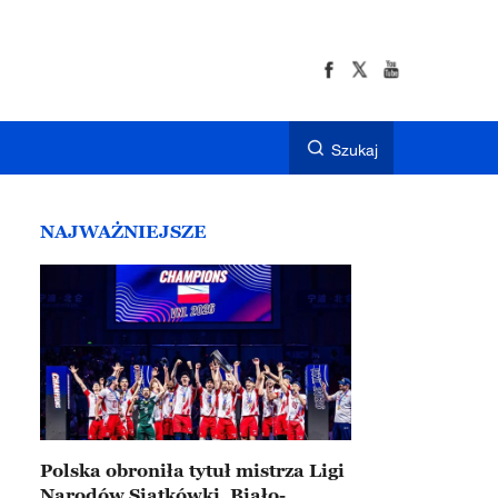
Szukaj
NAJWAŻNIEJSZE
Polska obroniła tytuł mistrza Ligi
Narodów Siatkówki. Biało-