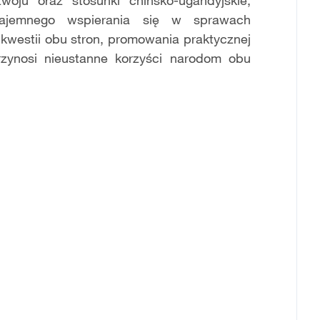
oju oraz stosunki chińsko-ugandyjskie,
ajemnego wspierania się w sprawach
 kwestii obu stron, promowania praktycznej
rzynosi nieustanne korzyści narodom obu