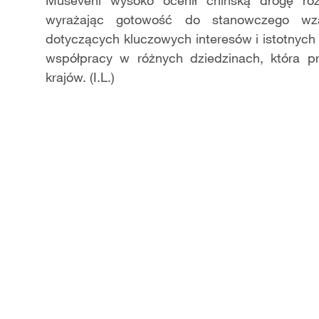
Museveni wysoko ocenił chińską drogę rozw
wyrażając gotowość do stanowczego wz
dotyczących kluczowych interesów i istotnych
współpracy w różnych dziedzinach, która p
krajów. (I.L.)