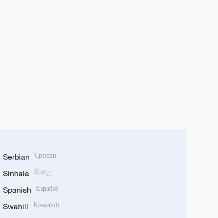
Serbian
Српски
Sinhala
සිංහල
Spanish
Español
Swahili
Kiswahili