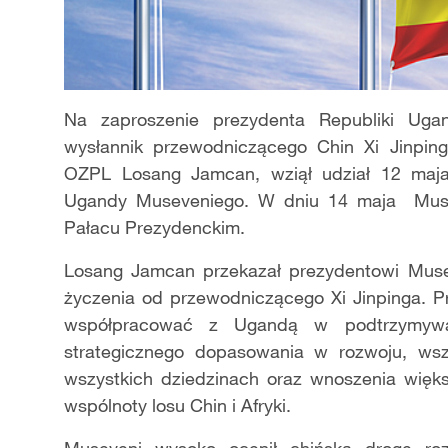
Na zaproszenie prezydenta Republiki Uga
wysłannik przewodniczącego Chin Xi Jinpin
OZPL Losang Jamcan, wziął udział 12 maja,
Ugandy Museveniego. W dniu 14 maja Muse
Pałacu Prezydenckim.
Losang Jamcan przekazał prezydentowi Musev
życzenia od przewodniczącego Xi Jinpinga. Pr
współpracować z Ugandą w podtrzymywani
strategicznego dopasowania w rozwoju, ws
wszystkich dziedzinach oraz wnoszenia więk
wspólnoty losu Chin i Afryki.