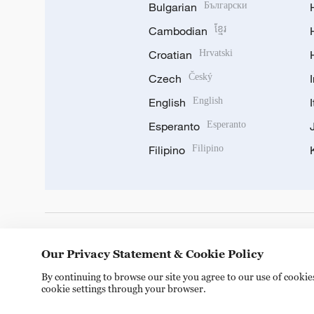
Bulgarian
Български
Cambodian
ខ្មែរ
Croatian
Hrvatski
Czech
Český
English
English
Esperanto
Esperanto
Filipino
Filipino
DOWNLOAD OUR APP
Our Privacy Statement & Cookie Policy
By continuing to browse our site you agree to our use of cooki
cookie settings through your browser.