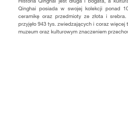
Video
Historia Qinghai jest długa i bogata, a kult
Qinghai posiada w swojej kolekcji ponad 1
ceramikę oraz przedmioty ze złota i srebr
przyjęło 943 tys. zwiedzających i coraz więcej
muzeum oraz kulturowym znaczeniem przecho