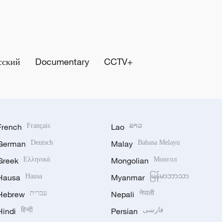
сский
Documentary
CCTV+
French
Français
Lao
ລາວ
German
Deutsch
Malay
Bahasa Melayu
Greek
Ελληνικά
Mongolian
Монгол
Hausa
Hausa
Myanmar
မြန်မာဘာသာ
Hebrew
עברית
Nepali
नेपाली
Hindi
हिन्दी
Persian
فارسی