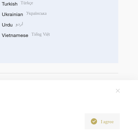
Turkish
Türkçe
Ukrainian
Українська
Urdu
اردو
Vietnamese
Tiếng Việt
I agree