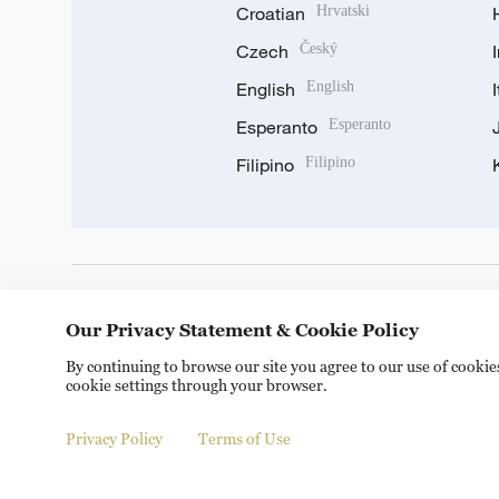
Croatian
Hrvatski
Czech
Český
English
English
Esperanto
Esperanto
Filipino
Filipino
DOWNLOAD OUR APP
Our Privacy Statement & Cookie Policy
By continuing to browse our site you agree to our use of cooki
cookie settings through your browser.
Privacy Policy
Terms of Use
© China Radio International.CRI. All Rights Reserved. 16A S