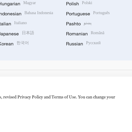
Hungarian
Magyar
Polish
Polski
Indonesian
Bahasa Indonesia
Portuguese
Português
Italian
Italiano
Pashto
پښتو
Japanese
日本語
Romanian
Română
Korean
한국어
Russian
Русский
es, revised Privacy Policy and Terms of Use. You can change your
hijingshan Road, Beijing, China. 100040