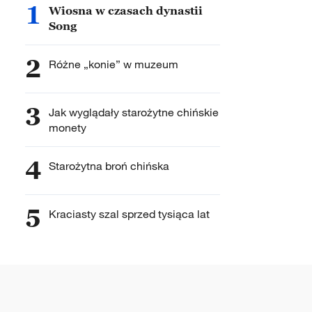
1
Wiosna w czasach dynastii
Song
2
Różne „konie” w muzeum
3
Jak wyglądały starożytne chińskie
monety
4
Starożytna broń chińska
5
Kraciasty szal sprzed tysiąca lat