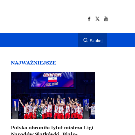
Szukaj
NAJWAŻNIEJSZE
Polska obroniła tytuł mistrza Ligi
Narodów Siatkówki. Biało-