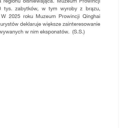
ura regionu olśniewająca. Muzeum Prowincji
0 tys. zabytków, w tym wyroby z brązu,
a. W 2025 roku Muzeum Prowincji Qinghai
 turystów deklaruje większe zainteresowanie
wywanych w nim eksponatów. (S.S.)