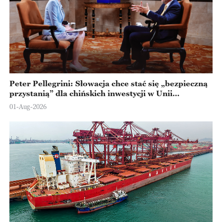
Peter Pellegrini: Słowacja chce stać się „bezpieczną
przystanią” dla chińskich inwestycji w Unii
Europejskiej
01-Aug-2026