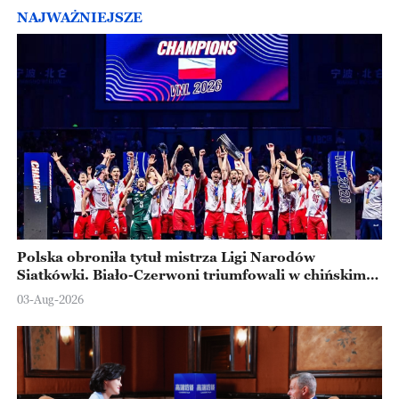
NAJWAŻNIEJSZE
Polska obroniła tytuł mistrza Ligi Narodów
Siatkówki. Biało-Czerwoni triumfowali w chińskim
Ningbo
03-Aug-2026