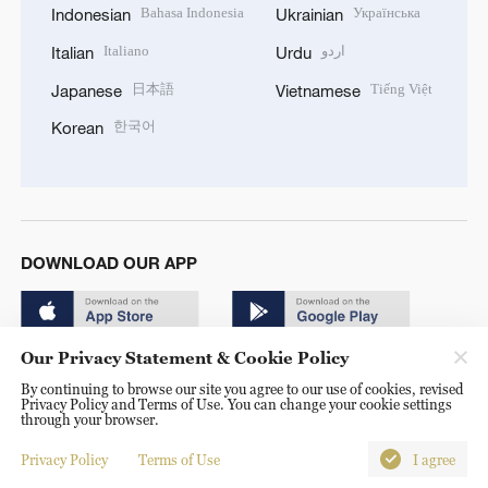
Bahasa Indonesia
Українська
Indonesian
Ukrainian
Italiano
اردو
Italian
Urdu
日本語
Tiếng Việt
Japanese
Vietnamese
한국어
Korean
DOWNLOAD OUR APP
Our Privacy Statement & Cookie Policy
By continuing to browse our site you agree to our use of cookies, revised
Privacy Policy and Terms of Use. You can change your cookie settings
through your browser.
© China Radio International.CRI. All Rights Reserved. 16A
Shijingshan Road, Beijing, China. 100040
Privacy Policy
Terms of Use
I agree