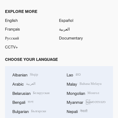
EXPLORE MORE
English
Español
Français
العربية
Русский
Documentary
CCTV+
CHOOSE YOUR LANGUAGE
Shqip
ລາວ
Albanian
Lao
العربية
Bahasa Melayu
Arabic
Malay
Беларуская
Монгол
Belarusian
Mongolian
বাংলা
မြန်မာဘာသာ
Bengali
Myanmar
Български
नेपाली
Bulgarian
Nepali