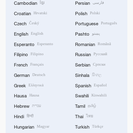
ខ្មែរ
فارسی
Cambodian
Persian
Hrvatski
Polski
Croatian
Polish
Český
Português
Czech
Portuguese
English
پښتو
English
Pashto
Esperanto
Română
Esperanto
Romanian
Filipino
Русский
Filipino
Russian
Français
Српски
French
Serbian
Deutsch
සිංහල
German
Sinhala
Ελληνικά
Español
Greek
Spanish
Hausa
Kiswahili
Hausa
Swahili
עברית
தமிழ்
Hebrew
Tamil
हिन्दी
ไทย
Hindi
Thai
Magyar
Türkçe
Hungarian
Turkish