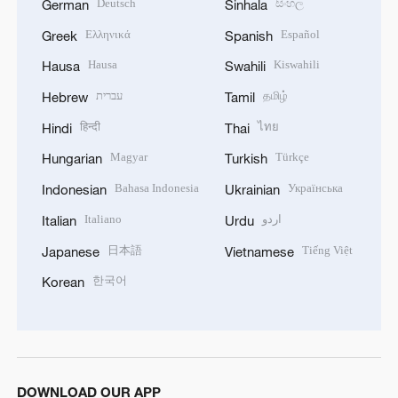
Deutsch
සිංහල
German
Sinhala
Ελληνικά
Español
Greek
Spanish
Hausa
Kiswahili
Hausa
Swahili
עברית
தமிழ்
Hebrew
Tamil
हिन्दी
ไทย
Hindi
Thai
Magyar
Türkçe
Hungarian
Turkish
Bahasa Indonesia
Українська
Indonesian
Ukrainian
Italiano
اردو
Italian
Urdu
日本語
Tiếng Việt
Japanese
Vietnamese
한국어
Korean
DOWNLOAD OUR APP