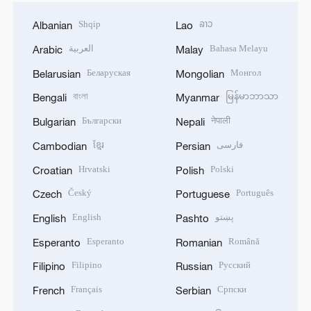
Shqip
ລາວ
Albanian
Lao
العربية
Bahasa Melayu
Arabic
Malay
Беларуская
Монгол
Belarusian
Mongolian
বাংলা
မြန်မာဘာသာ
Bengali
Myanmar
Български
नेपाली
Bulgarian
Nepali
ខ្មែរ
فارسی
Cambodian
Persian
Hrvatski
Polski
Croatian
Polish
Český
Português
Czech
Portuguese
English
پښتو
English
Pashto
Esperanto
Română
Esperanto
Romanian
Filipino
Русский
Filipino
Russian
Français
Српски
French
Serbian