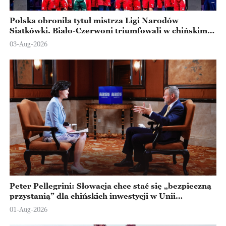
Polska obroniła tytuł mistrza Ligi Narodów
Siatkówki. Biało-Czerwoni triumfowali w chińskim
Ningbo
03-Aug-2026
Peter Pellegrini: Słowacja chce stać się „bezpieczną
przystanią” dla chińskich inwestycji w Unii
Europejskiej
01-Aug-2026