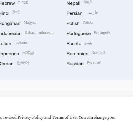
Hebrew
עברית
Nepali
नेपाली
Hindi
हिन्दी
Persian
فارسی
Hungarian
Magyar
Polish
Polski
Indonesian
Bahasa Indonesia
Portuguese
Português
Italian
Italiano
Pashto
پښتو
Japanese
日本語
Romanian
Română
Korean
한국어
Russian
Русский
es, revised Privacy Policy and Terms of Use. You can change your