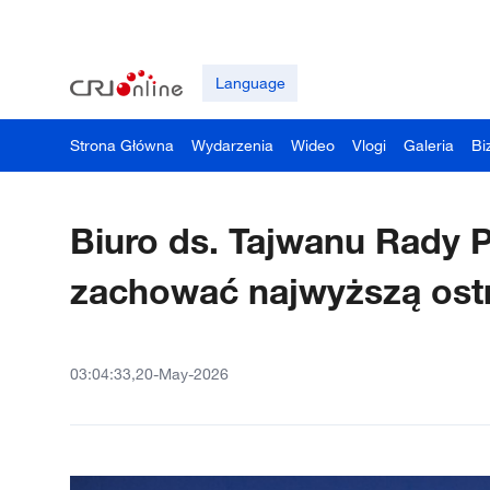
Language
Strona Główna
Wydarzenia
Wideo
Vlogi
Galeria
Bi
Biuro ds. Tajwanu Rady
zachować najwyższą ostr
03:04:33,20-May-2026