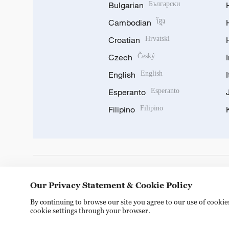
Bulgarian
Български
Cambodian
ខ្មែរ
Croatian
Hrvatski
Czech
Český
English
English
Esperanto
Esperanto
Filipino
Filipino
DOWNLOAD OUR APP
Our Privacy Statement & Cookie Policy
By continuing to browse our site you agree to our use of cooki
cookie settings through your browser.