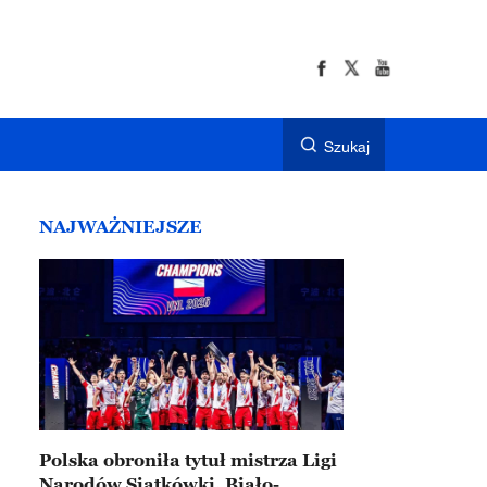
Szukaj
NAJWAŻNIEJSZE
Polska obroniła tytuł mistrza Ligi
Narodów Siatkówki. Biało-