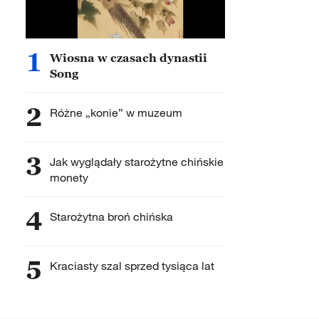
1
Wiosna w czasach dynastii
Song
2
Różne „konie” w muzeum
3
Jak wyglądały starożytne chińskie
monety
4
Starożytna broń chińska
5
Kraciasty szal sprzed tysiąca lat