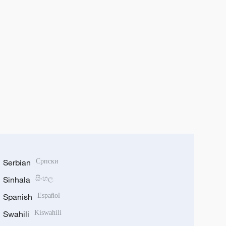
Serbian
Српски
Sinhala
සිංහල
Spanish
Español
Swahili
Kiswahili