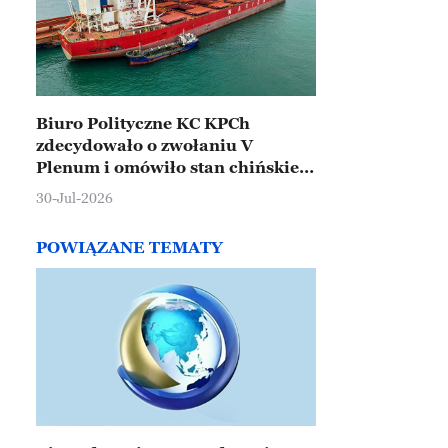
Biuro Polityczne KC KPCh
zdecydowało o zwołaniu V
Plenum i omówiło stan chińskiej
gospodarki
30-Jul-2026
POWIĄZANE TEMATY