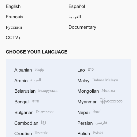
English
Español
Français
العربية
Русский
Documentary
CCTV+
CHOOSE YOUR LANGUAGE
Shqip
ລາວ
Albanian
Lao
العربية
Bahasa Melayu
Arabic
Malay
Беларуская
Монгол
Belarusian
Mongolian
বাংলা
မြန်မာဘာသာ
Bengali
Myanmar
Български
नेपाली
Bulgarian
Nepali
ខ្មែរ
فارسی
Cambodian
Persian
Hrvatski
Polski
Croatian
Polish