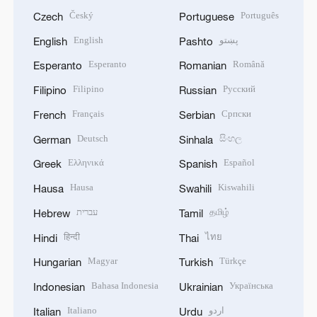
Český
Português
Czech
Portuguese
English
پښتو
English
Pashto
Esperanto
Română
Esperanto
Romanian
Filipino
Русский
Filipino
Russian
Français
Српски
French
Serbian
Deutsch
සිංහල
German
Sinhala
Ελληνικά
Español
Greek
Spanish
Hausa
Kiswahili
Hausa
Swahili
עברית
தமிழ்
Hebrew
Tamil
हिन्दी
ไทย
Hindi
Thai
Magyar
Türkçe
Hungarian
Turkish
Bahasa Indonesia
Українська
Indonesian
Ukrainian
Italiano
اردو
Italian
Urdu