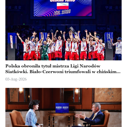
Polska obroniła tytuł mistrza Ligi Narodów
Siatkówki. Biało-Czerwoni triumfowali w chińskim
Ningbo
03-Aug-2026