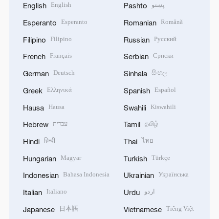
English
پښتو
English
Pashto
Esperanto
Română
Esperanto
Romanian
Filipino
Русский
Filipino
Russian
Français
Српски
French
Serbian
Deutsch
සිංහල
German
Sinhala
Ελληνικά
Español
Greek
Spanish
Hausa
Kiswahili
Hausa
Swahili
עברית
தமிழ்
Hebrew
Tamil
हिन्दी
ไทย
Hindi
Thai
Magyar
Türkçe
Hungarian
Turkish
Bahasa Indonesia
Українська
Indonesian
Ukrainian
Italiano
اردو
Italian
Urdu
日本語
Tiếng Việt
Japanese
Vietnamese