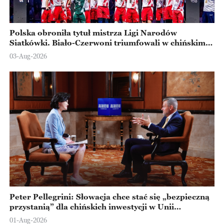
Polska obroniła tytuł mistrza Ligi Narodów
Siatkówki. Biało-Czerwoni triumfowali w chińskim
Ningbo
03-Aug-2026
Peter Pellegrini: Słowacja chce stać się „bezpieczną
przystanią” dla chińskich inwestycji w Unii
Europejskiej
01-Aug-2026