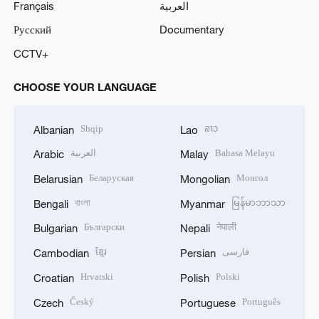
Français
العربية
Русский
Documentary
CCTV+
CHOOSE YOUR LANGUAGE
Shqip
ລາວ
Albanian
Lao
العربية
Bahasa Melayu
Arabic
Malay
Беларуская
Монгол
Belarusian
Mongolian
বাংলা
မြန်မာဘာသာ
Bengali
Myanmar
Български
नेपाली
Bulgarian
Nepali
ខ្មែរ
فارسی
Cambodian
Persian
Hrvatski
Polski
Croatian
Polish
Český
Português
Czech
Portuguese