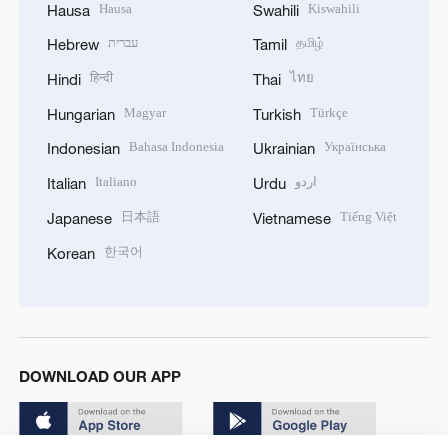
Hausa
Kiswahili
Hausa
Swahili
עברית
தமிழ்
Hebrew
Tamil
हिन्दी
ไทย
Hindi
Thai
Magyar
Türkçe
Hungarian
Turkish
Bahasa Indonesia
Українська
Indonesian
Ukrainian
Italiano
اردو
Italian
Urdu
日本語
Tiếng Việt
Japanese
Vietnamese
한국어
Korean
DOWNLOAD OUR APP