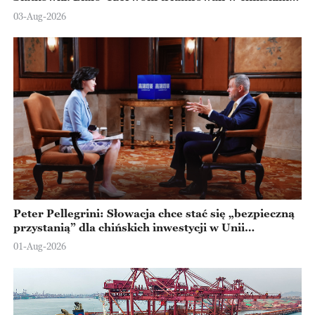
Ningbo
03-Aug-2026
Peter Pellegrini: Słowacja chce stać się „bezpieczną
przystanią” dla chińskich inwestycji w Unii
Europejskiej
01-Aug-2026