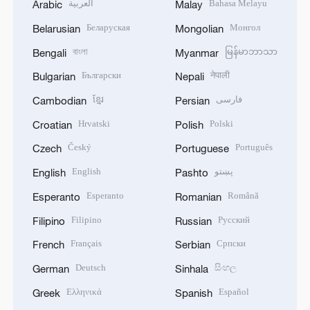
العربية
Bahasa Melayu
Arabic
Malay
Беларуская
Монгол
Belarusian
Mongolian
বাংলা
မြန်မာဘာသာ
Bengali
Myanmar
Български
नेपाली
Bulgarian
Nepali
ខ្មែរ
فارسی
Cambodian
Persian
Hrvatski
Polski
Croatian
Polish
Český
Português
Czech
Portuguese
English
پښتو
English
Pashto
Esperanto
Română
Esperanto
Romanian
Filipino
Русский
Filipino
Russian
Français
Српски
French
Serbian
Deutsch
සිංහල
German
Sinhala
Ελληνικά
Español
Greek
Spanish