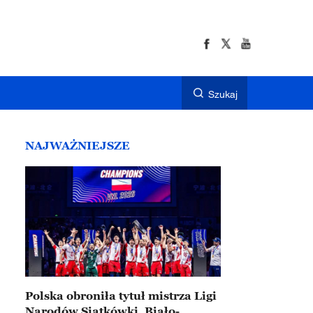
Szukaj
NAJWAŻNIEJSZE
Polska obroniła tytuł mistrza Ligi
Narodów Siatkówki. Biało-