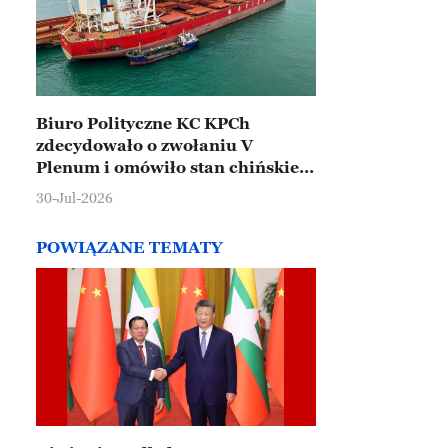
Biuro Polityczne KC KPCh
zdecydowało o zwołaniu V
Plenum i omówiło stan chińskiej
gospodarki
30-Jul-2026
POWIĄZANE TEMATY