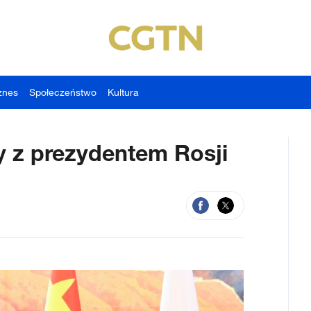
znes
Społeczeństwo
Kultura
y z prezydentem Rosji