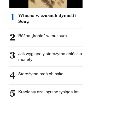
1
Wiosna w czasach dynastii
Song
2
Różne „konie” w muzeum
3
Jak wyglądały starożytne chińskie
monety
4
Starożytna broń chińska
5
Kraciasty szal sprzed tysiąca lat