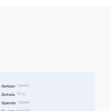
Serbian
Српски
Sinhala
සිංහල
Spanish
Español
Kiswahili