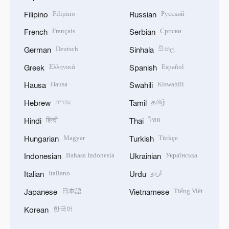
Filipino
Русский
Filipino
Russian
Français
Српски
French
Serbian
Deutsch
සිංහල
German
Sinhala
Ελληνικά
Español
Greek
Spanish
Hausa
Kiswahili
Hausa
Swahili
עברית
தமிழ்
Hebrew
Tamil
हिन्दी
ไทย
Hindi
Thai
Magyar
Türkçe
Hungarian
Turkish
Bahasa Indonesia
Українська
Indonesian
Ukrainian
Italiano
اردو
Italian
Urdu
日本語
Tiếng Việt
Japanese
Vietnamese
한국어
Korean