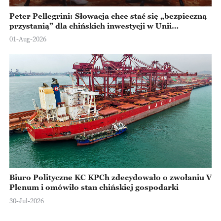
Peter Pellegrini: Słowacja chce stać się „bezpieczną
przystanią” dla chińskich inwestycji w Unii
Europejskiej
01-Aug-2026
Biuro Polityczne KC KPCh zdecydowało o zwołaniu V
Plenum i omówiło stan chińskiej gospodarki
30-Jul-2026