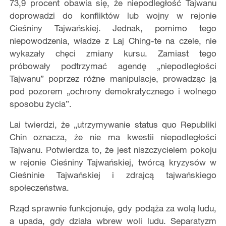
73,9 procent obawia się, że niepodległość Tajwanu
doprowadzi do konfliktów lub wojny w rejonie
Cieśniny Tajwańskiej. Jednak, pomimo tego
niepowodzenia, władze z Laj Ching-te na czele, nie
wykazały chęci zmiany kursu. Zamiast tego
próbowały podtrzymać agendę „niepodległości
Tajwanu” poprzez różne manipulacje, prowadząc ją
pod pozorem „ochrony demokratycznego i wolnego
sposobu życia”.
Lai twierdzi, że „utrzymywanie status quo Republiki
Chin oznacza, że nie ma kwestii niepodległości
Tajwanu. Potwierdza to, że jest niszczycielem pokoju
w rejonie Cieśniny Tajwańskiej, twórcą kryzysów w
Cieśninie Tajwańskiej i zdrajcą tajwańskiego
społeczeństwa.
Rząd sprawnie funkcjonuje, gdy podąża za wolą ludu,
a upada, gdy działa wbrew woli ludu. Separatyzm