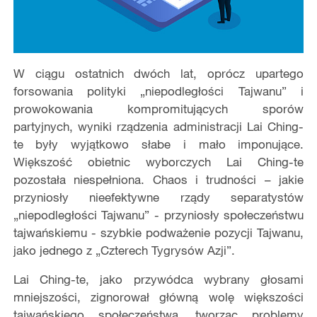
W ciągu ostatnich dwóch lat, oprócz upartego
forsowania polityki „niepodległości Tajwanu” i
prowokowania kompromitujących sporów
partyjnych, wyniki rządzenia administracji Lai Ching-
te były wyjątkowo słabe i mało imponujące.
Większość obietnic wyborczych Lai Ching-te
pozostała niespełniona. Chaos i trudności – jakie
przyniosły nieefektywne rządy separatystów
„niepodległości Tajwanu” - przyniosły społeczeństwu
tajwańskiemu - szybkie podważenie pozycji Tajwanu,
jako jednego z „Czterech Tygrysów Azji”.
Lai Ching-te, jako przywódca wybrany głosami
mniejszości, zignorował główną wolę większości
tajwańskiego społeczeństwa, tworząc problemy