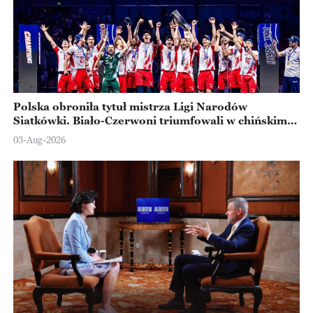
Polska obroniła tytuł mistrza Ligi Narodów
Siatkówki. Biało-Czerwoni triumfowali w chińskim
Ningbo
03-Aug-2026