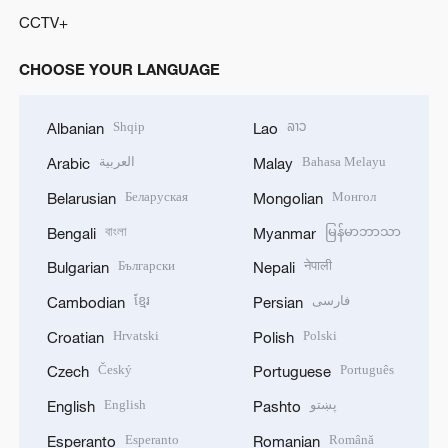
CCTV+
CHOOSE YOUR LANGUAGE
Shqip
ລາວ
Albanian
Lao
العربية
Bahasa Melayu
Arabic
Malay
Беларуская
Монгол
Belarusian
Mongolian
বাংলা
မြန်မာဘာသာ
Bengali
Myanmar
Български
नेपाली
Bulgarian
Nepali
ខ្មែរ
فارسی
Cambodian
Persian
Hrvatski
Polski
Croatian
Polish
Český
Português
Czech
Portuguese
English
پښتو
English
Pashto
Esperanto
Română
Esperanto
Romanian