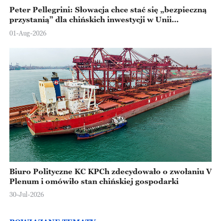
Peter Pellegrini: Słowacja chce stać się „bezpieczną
przystanią” dla chińskich inwestycji w Unii
Europejskiej
01-Aug-2026
Biuro Polityczne KC KPCh zdecydowało o zwołaniu V
Plenum i omówiło stan chińskiej gospodarki
30-Jul-2026