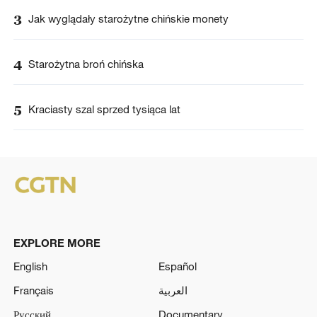
3
Jak wyglądały starożytne chińskie monety
4
Starożytna broń chińska
5
Kraciasty szal sprzed tysiąca lat
EXPLORE MORE
English
Español
Français
العربية
Русский
Documentary