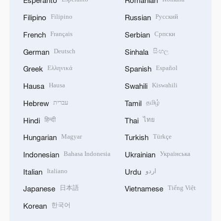
Esperanto
Romanian
Filipino
Русский
Filipino
Russian
Français
Српски
French
Serbian
Deutsch
සිංහල
German
Sinhala
Ελληνικά
Español
Greek
Spanish
Hausa
Kiswahili
Hausa
Swahili
עברית
தமிழ்
Hebrew
Tamil
हिन्दी
ไทย
Hindi
Thai
Magyar
Türkçe
Hungarian
Turkish
Bahasa Indonesia
Українська
Indonesian
Ukrainian
Italiano
اردو
Italian
Urdu
日本語
Tiếng Việt
Japanese
Vietnamese
한국어
Korean