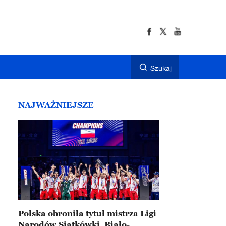
Szukaj
NAJWAŻNIEJSZE
Polska obroniła tytuł mistrza Ligi
Narodów Siatkówki. Biało-