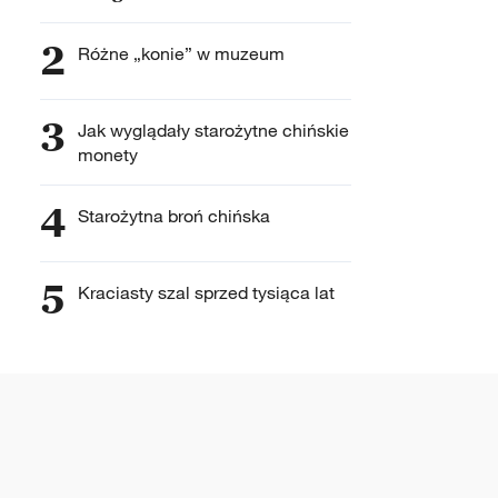
2
Różne „konie” w muzeum
3
Jak wyglądały starożytne chińskie
monety
4
Starożytna broń chińska
5
Kraciasty szal sprzed tysiąca lat