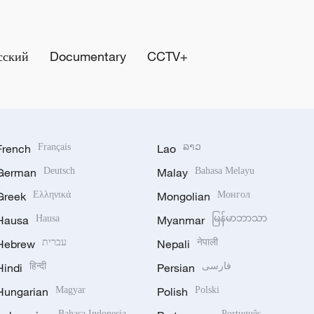
сский
Documentary
CCTV+
French
Français
Lao
ລາວ
German
Deutsch
Malay
Bahasa Melayu
Greek
Ελληνικά
Mongolian
Монгол
Hausa
Hausa
Myanmar
မြန်မာဘာသာ
Hebrew
עברית
Nepali
नेपाली
Hindi
हिन्दी
Persian
فارسی
Hungarian
Magyar
Polish
Polski
Bahasa Indonesia
Português