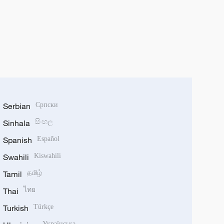
Serbian
Српски
Sinhala
සිංහල
Spanish
Español
Swahili
Kiswahili
Tamil
தமிழ்
Thai
ไทย
Turkish
Türkçe
Українська