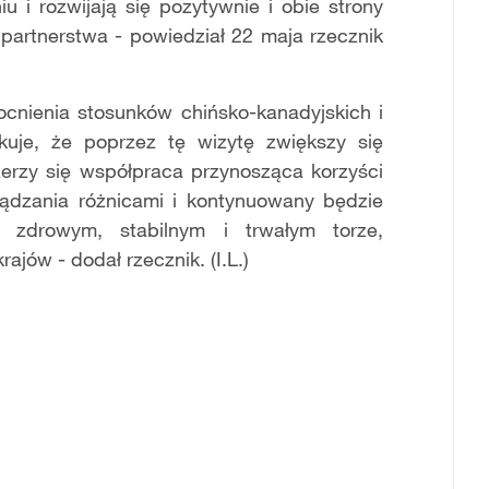
u i rozwijają się pozytywnie i obie strony
artnerstwa - powiedział 22 maja rzecznik
cnienia stosunków chińsko-kanadyjskich i
kuje, że poprzez tę wizytę zwiększy się
erzy się współpraca przynosząca korzyści
ądzania różnicami i kontynuowany będzie
a zdrowym, stabilnym i trwałym torze,
jów - dodał rzecznik. (I.L.)