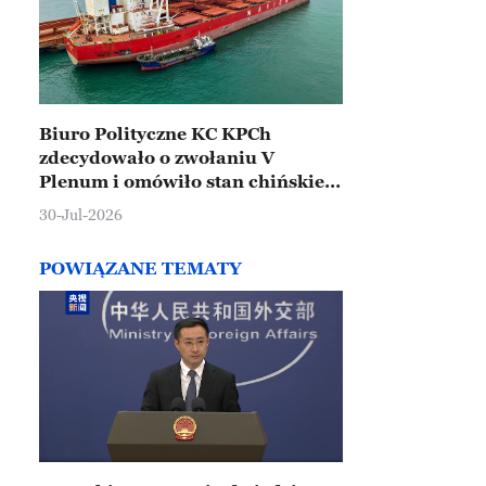
Biuro Polityczne KC KPCh
zdecydowało o zwołaniu V
Plenum i omówiło stan chińskiej
gospodarki
30-Jul-2026
POWIĄZANE TEMATY