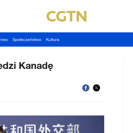
znes
Społeczeństwo
Kultura
edzi Kanadę