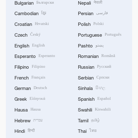
Български
नेपाली
Bulgarian
Nepali
ខ្មែរ
فارسی
Cambodian
Persian
Hrvatski
Polski
Croatian
Polish
Český
Português
Czech
Portuguese
English
پښتو
English
Pashto
Esperanto
Română
Esperanto
Romanian
Filipino
Русский
Filipino
Russian
Français
Српски
French
Serbian
Deutsch
සිංහල
German
Sinhala
Ελληνικά
Español
Greek
Spanish
Hausa
Kiswahili
Hausa
Swahili
עברית
தமிழ்
Hebrew
Tamil
हिन्दी
ไทย
Hindi
Thai