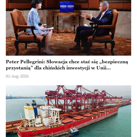
Peter Pellegrini: Słowacja chce stać się „bezpieczną
przystanią” dla chińskich inwestycji w Unii
Europejskiej
01-Aug-2026