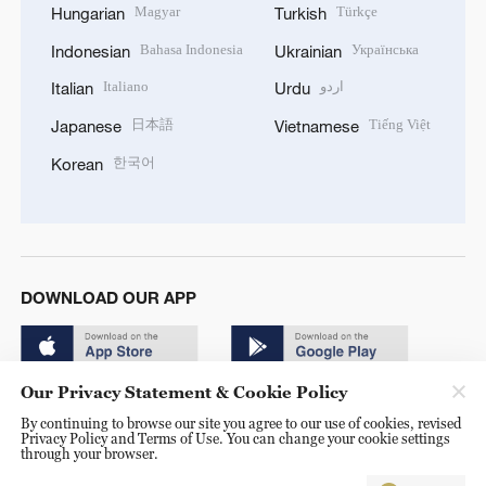
Magyar
Türkçe
Hungarian
Turkish
Bahasa Indonesia
Українська
Indonesian
Ukrainian
Italiano
اردو
Italian
Urdu
日本語
Tiếng Việt
Japanese
Vietnamese
한국어
Korean
DOWNLOAD OUR APP
Our Privacy Statement & Cookie Policy
By continuing to browse our site you agree to our use of cookies, revised
Privacy Policy and Terms of Use. You can change your cookie settings
through your browser.
© China Radio International.CRI. All Rights Reserved. 16A
Shijingshan Road, Beijing, China. 100040