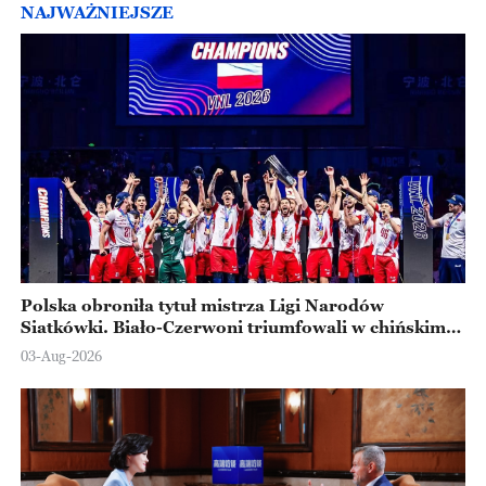
NAJWAŻNIEJSZE
Polska obroniła tytuł mistrza Ligi Narodów
Siatkówki. Biało-Czerwoni triumfowali w chińskim
Ningbo
03-Aug-2026