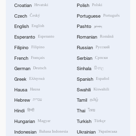
Hrvatski
Polski
Croatian
Polish
Český
Português
Czech
Portuguese
English
پښتو
English
Pashto
Esperanto
Română
Esperanto
Romanian
Filipino
Русский
Filipino
Russian
Français
Српски
French
Serbian
Deutsch
සිංහල
German
Sinhala
Ελληνικά
Español
Greek
Spanish
Hausa
Kiswahili
Hausa
Swahili
עברית
தமிழ்
Hebrew
Tamil
हिन्दी
ไทย
Hindi
Thai
Magyar
Türkçe
Hungarian
Turkish
Bahasa Indonesia
Українська
Indonesian
Ukrainian