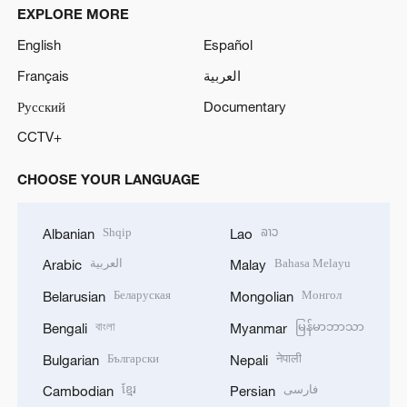
EXPLORE MORE
English
Español
Français
العربية
Русский
Documentary
CCTV+
CHOOSE YOUR LANGUAGE
Shqip
ລາວ
Albanian
Lao
العربية
Bahasa Melayu
Arabic
Malay
Беларуская
Монгол
Belarusian
Mongolian
বাংলা
မြန်မာဘာသာ
Bengali
Myanmar
Български
नेपाली
Bulgarian
Nepali
ខ្មែរ
فارسی
Cambodian
Persian