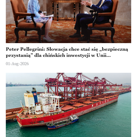
Peter Pellegrini: Słowacja chce stać się „bezpieczną
przystanią” dla chińskich inwestycji w Unii
Europejskiej
01-Aug-2026