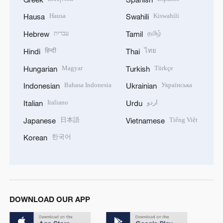
Hausa
Kiswahili
Hausa
Swahili
עברית
தமிழ்
Hebrew
Tamil
हिन्दी
ไทย
Hindi
Thai
Magyar
Türkçe
Hungarian
Turkish
Bahasa Indonesia
Українська
Indonesian
Ukrainian
Italiano
اردو
Italian
Urdu
日本語
Tiếng Việt
Japanese
Vietnamese
한국어
Korean
DOWNLOAD OUR APP