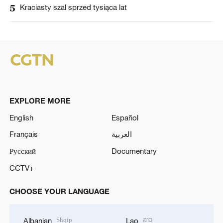
5
Kraciasty szal sprzed tysiąca lat
EXPLORE MORE
English
Español
Français
العربية
Русский
Documentary
CCTV+
CHOOSE YOUR LANGUAGE
Shqip
ລາວ
Albanian
Lao