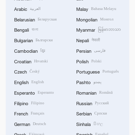
العربية
Bahasa Melayu
Arabic
Malay
Беларуская
Монгол
Belarusian
Mongolian
বাংলা
မြန်မာဘာသာ
Bengali
Myanmar
Български
नेपाली
Bulgarian
Nepali
ខ្មែរ
فارسی
Cambodian
Persian
Hrvatski
Polski
Croatian
Polish
Český
Português
Czech
Portuguese
English
پښتو
English
Pashto
Esperanto
Română
Esperanto
Romanian
Filipino
Русский
Filipino
Russian
Français
Српски
French
Serbian
Deutsch
සිංහල
German
Sinhala
Ελληνικά
Español
Greek
Spanish