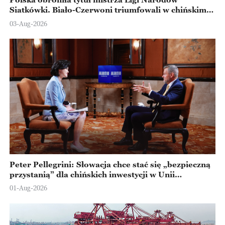
Siatkówki. Biało-Czerwoni triumfowali w chińskim
Ningbo
03-Aug-2026
Peter Pellegrini: Słowacja chce stać się „bezpieczną
przystanią” dla chińskich inwestycji w Unii
Europejskiej
01-Aug-2026