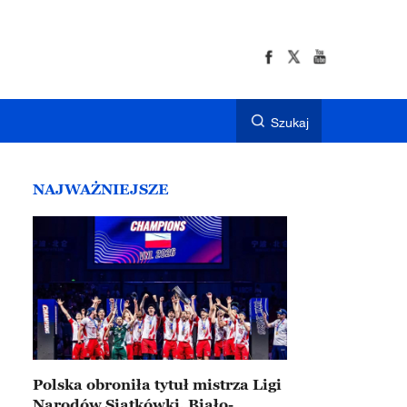
Szukaj
NAJWAŻNIEJSZE
Polska obroniła tytuł mistrza Ligi
Narodów Siatkówki. Biało-