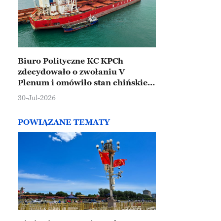
Biuro Polityczne KC KPCh
zdecydowało o zwołaniu V
Plenum i omówiło stan chińskiej
gospodarki
30-Jul-2026
POWIĄZANE TEMATY