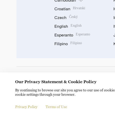
Cambodian
Croatian
Hrvatski
Czech
Český
English
English
Esperanto
Esperanto
Filipino
Filipino
DOWNLOAD OUR APP
Our Privacy Statement & Cookie Policy
By continuing to browse our site you agree to our use of cooki
cookie settings through your browser.
Privacy Policy
Terms of Use
© China Radio International.CRI. All Rights Reserved. 16A S