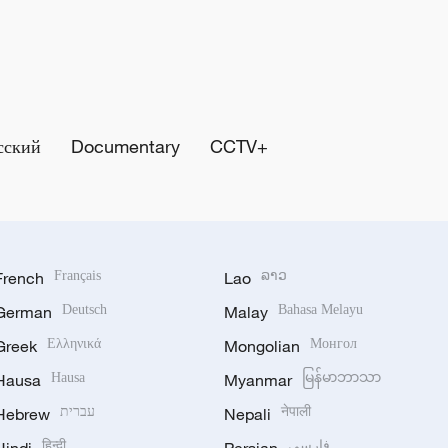
сский
Documentary
CCTV+
French
Français
Lao
ລາວ
German
Deutsch
Malay
Bahasa Melayu
Greek
Ελληνικά
Mongolian
Монгол
Hausa
Hausa
Myanmar
မြန်မာဘာသာ
Hebrew
עברית
Nepali
नेपाली
हिन्दी
فارسی