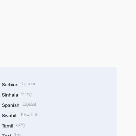
Serbian
Српски
Sinhala
සිංහල
Spanish
Español
Swahili
Kiswahili
Tamil
தமிழ்
ไทย