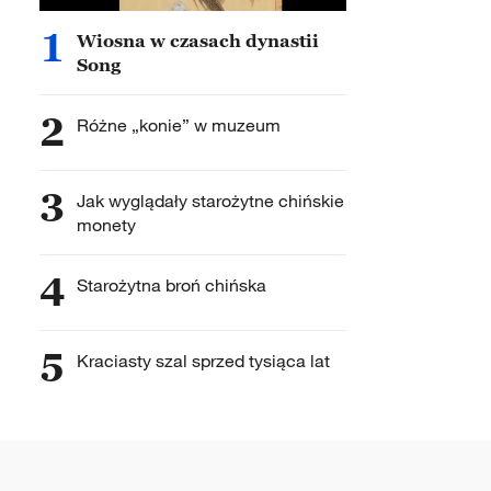
1
Wiosna w czasach dynastii
Song
2
Różne „konie” w muzeum
3
Jak wyglądały starożytne chińskie
monety
4
Starożytna broń chińska
5
Kraciasty szal sprzed tysiąca lat