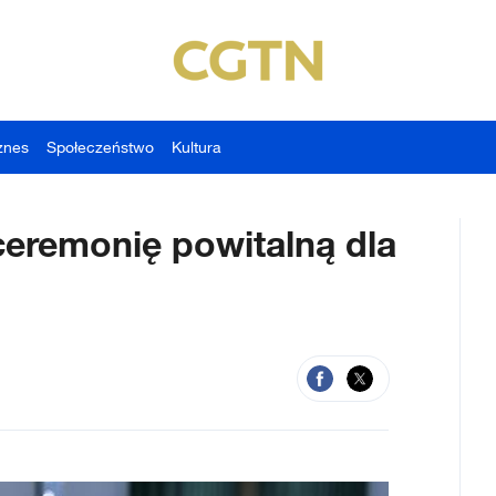
znes
Społeczeństwo
Kultura
ceremonię powitalną dla