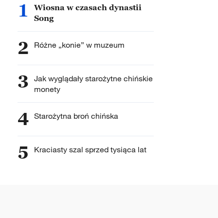
1
Wiosna w czasach dynastii
Song
2
Różne „konie” w muzeum
3
Jak wyglądały starożytne chińskie
monety
4
Starożytna broń chińska
5
Kraciasty szal sprzed tysiąca lat