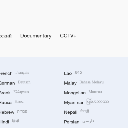
сский
Documentary
CCTV+
French
Français
Lao
ລາວ
German
Deutsch
Malay
Bahasa Melayu
Greek
Ελληνικά
Mongolian
Монгол
Hausa
Hausa
Myanmar
မြန်မာဘာသာ
Hebrew
עברית
Nepali
नेपाली
Hindi
हिन्दी
Persian
فارسی