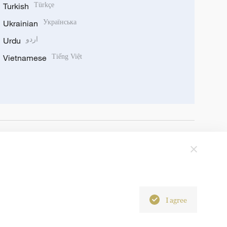
Turkish
Türkçe
Ukrainian
Українська
Urdu
اردو
Vietnamese
Tiếng Việt
I agree