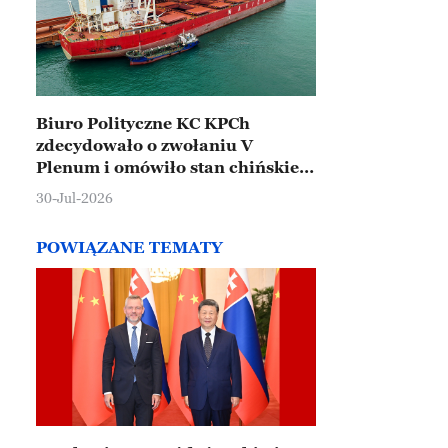
Biuro Polityczne KC KPCh
zdecydowało o zwołaniu V
Plenum i omówiło stan chińskiej
gospodarki
30-Jul-2026
POWIĄZANE TEMATY