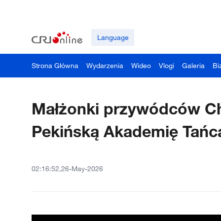
Language
Strona Główna
Wydarzenia
Wideo
Vlogi
Galeria
Bi
Małżonki przywódców Chin
Pekińską Akademię Tańc
02:16:52,26-May-2026