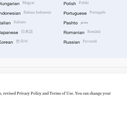
Hungarian
Magyar
Polish
Polski
Indonesian
Bahasa Indonesia
Portuguese
Português
Italian
Italiano
Pashto
پښتو
Japanese
日本語
Romanian
Română
Korean
한국어
Russian
Русский
es, revised Privacy Policy and Terms of Use. You can change your
hijingshan Road, Beijing, China. 100040