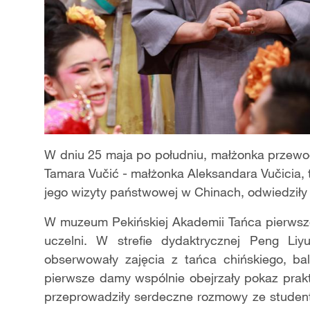
W dniu 25 maja po południu, małżonka przewod
Tamara Vučić - małżonka Aleksandara Vučicia,
jego wizyty państwowej w Chinach, odwiedziły
W muzeum Pekińskiej Akademii Tańca pierwsze 
uczelni. W strefie dydaktrycznej Peng Li
obserwowały zajęcia z tańca chińskiego, ba
pierwsze damy wspólnie obejrzały pokaz prak
przeprowadziły serdeczne rozmowy ze student