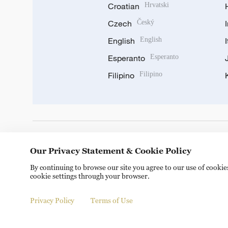
Croatian
Hrvatski
Czech
Český
English
English
Esperanto
Esperanto
Filipino
Filipino
DOWNLOAD OUR APP
Our Privacy Statement & Cookie Policy
By continuing to browse our site you agree to our use of cooki
cookie settings through your browser.
Privacy Policy
Terms of Use
© China Radio International.CRI. All Rights Reserved. 16A S