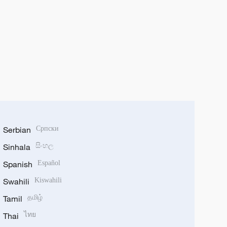
Serbian
Српски
Sinhala
සිංහල
Spanish
Español
Swahili
Kiswahili
Tamil
தமிழ்
Thai
ไทย