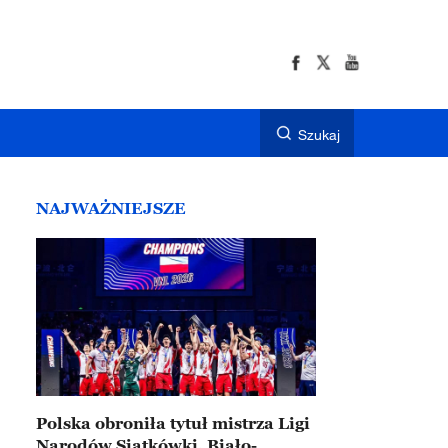
Szukaj
NAJWAŻNIEJSZE
Polska obroniła tytuł mistrza Ligi
Narodów Siatkówki. Biało-