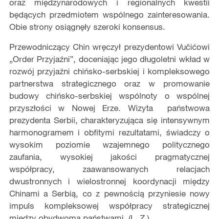
oraz międzynarodowych i regionalnych kwestii
będących przedmiotem wspólnego zainteresowania.
Obie strony osiągnęły szeroki konsensus.
Przewodniczący Chin wręczył prezydentowi Vučićowi
„Order Przyjaźni”, doceniając jego długoletni wkład w
rozwój przyjaźni chińsko-serbskiej i kompleksowego
partnerstwa strategicznego oraz w promowanie
budowy chińsko-serbskiej wspólnoty o wspólnej
przyszłości w Nowej Erze. Wizyta państwowa
prezydenta Serbii, charakteryzująca się intensywnym
harmonogramem i obfitymi rezultatami, świadczy o
wysokim poziomie wzajemnego politycznego
zaufania, wysokiej jakości pragmatycznej
współpracy, zaawansowanych relacjach
dwustronnych i wielostronnej koordynacji między
Chinami a Serbią, co z pewnością przyniesie nowy
impuls kompleksowej współpracy strategicznej
między obydwoma państwami. (L. Z.)