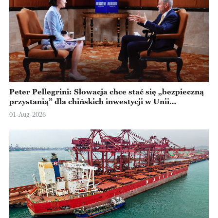
Peter Pellegrini: Słowacja chce stać się „bezpieczną
przystanią” dla chińskich inwestycji w Unii
Europejskiej
01-Aug-2026