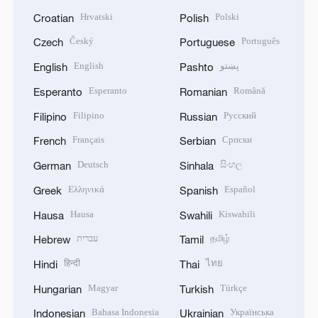
Hrvatski
Polski
Croatian
Polish
Český
Português
Czech
Portuguese
English
پښتو
English
Pashto
Esperanto
Română
Esperanto
Romanian
Filipino
Русский
Filipino
Russian
Français
Српски
French
Serbian
Deutsch
සිංහල
German
Sinhala
Ελληνικά
Español
Greek
Spanish
Hausa
Kiswahili
Hausa
Swahili
עברית
தமிழ்
Hebrew
Tamil
हिन्दी
ไทย
Hindi
Thai
Magyar
Türkçe
Hungarian
Turkish
Bahasa Indonesia
Українська
Indonesian
Ukrainian