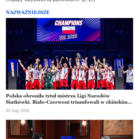
NAJWAŻNIEJSZE
Polska obroniła tytuł mistrza Ligi Narodów
Siatkówki. Biało-Czerwoni triumfowali w chińskim
Ningbo
03-Aug-2026