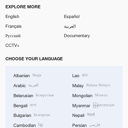
EXPLORE MORE
English
Español
Français
العربية
Русский
Documentary
CCTV+
CHOOSE YOUR LANGUAGE
Shqip
ລາວ
Albanian
Lao
العربية
Bahasa Melayu
Arabic
Malay
Беларуская
Монгол
Belarusian
Mongolian
বাংলা
မြန်မာဘာသာ
Bengali
Myanmar
Български
नेपाली
Bulgarian
Nepali
ខ្មែរ
فارسی
Cambodian
Persian