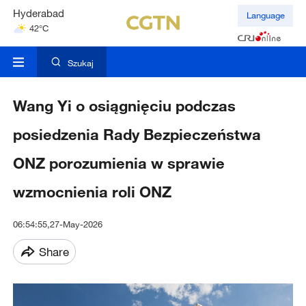
Hyderabad
Language
42°C
Mumbai
31°C
Szukaj
Wang Yi o osiągnięciu podczas
posiedzenia Rady Bezpieczeństwa
ONZ porozumienia w sprawie
wzmocnienia roli ONZ
06:54:55,27-May-2026
Share