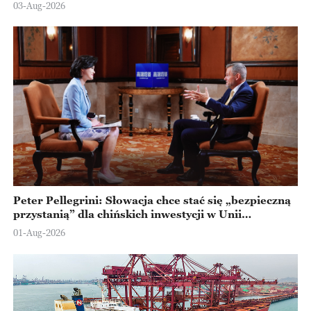
Ningbo
03-Aug-2026
Peter Pellegrini: Słowacja chce stać się „bezpieczną
przystanią” dla chińskich inwestycji w Unii
Europejskiej
01-Aug-2026