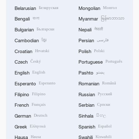
Беларуская
Монгол
Belarusian
Mongolian
বাংলা
မြန်မာဘာသာ
Bengali
Myanmar
Български
नेपाली
Bulgarian
Nepali
ខ្មែរ
فارسی
Cambodian
Persian
Hrvatski
Polski
Croatian
Polish
Český
Português
Czech
Portuguese
English
پښتو
English
Pashto
Esperanto
Română
Esperanto
Romanian
Filipino
Русский
Filipino
Russian
Français
Српски
French
Serbian
Deutsch
සිංහල
German
Sinhala
Ελληνικά
Español
Greek
Spanish
Hausa
Kiswahili
Hausa
Swahili