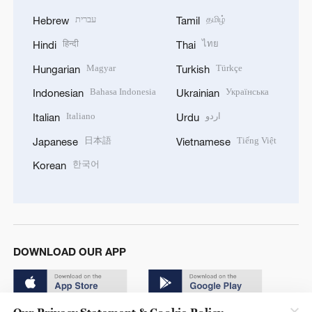
עברית
தமிழ்
Hebrew
Tamil
हिन्दी
ไทย
Hindi
Thai
Magyar
Türkçe
Hungarian
Turkish
Bahasa Indonesia
Українська
Indonesian
Ukrainian
Italiano
اردو
Italian
Urdu
日本語
Tiếng Việt
Japanese
Vietnamese
한국어
Korean
DOWNLOAD OUR APP
Our Privacy Statement & Cookie Policy