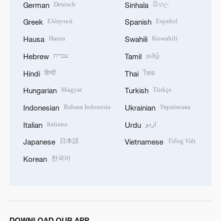
Deutsch
සිංහල
German
Sinhala
Ελληνικά
Español
Greek
Spanish
Hausa
Kiswahili
Hausa
Swahili
עברית
தமிழ்
Hebrew
Tamil
हिन्दी
ไทย
Hindi
Thai
Magyar
Türkçe
Hungarian
Turkish
Bahasa Indonesia
Українська
Indonesian
Ukrainian
Italiano
اردو
Italian
Urdu
日本語
Tiếng Việt
Japanese
Vietnamese
한국어
Korean
DOWNLOAD OUR APP