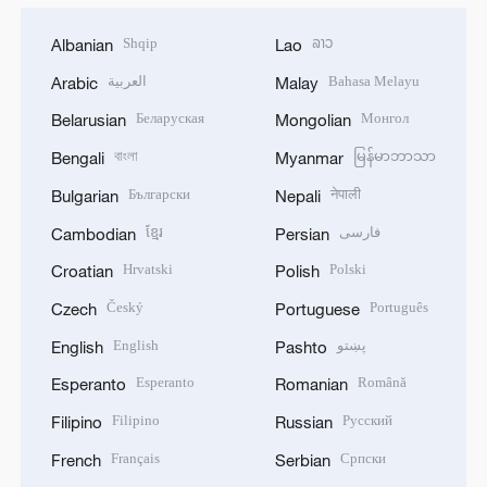
Shqip
ລາວ
Albanian
Lao
العربية
Bahasa Melayu
Arabic
Malay
Беларуская
Монгол
Belarusian
Mongolian
বাংলা
မြန်မာဘာသာ
Bengali
Myanmar
Български
नेपाली
Bulgarian
Nepali
ខ្មែរ
فارسی
Cambodian
Persian
Hrvatski
Polski
Croatian
Polish
Český
Português
Czech
Portuguese
English
پښتو
English
Pashto
Esperanto
Română
Esperanto
Romanian
Filipino
Русский
Filipino
Russian
Français
Српски
French
Serbian