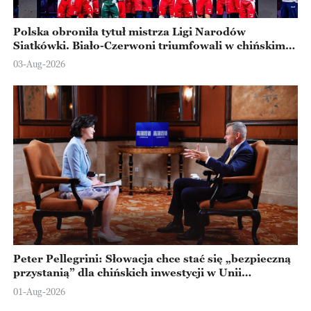
Polska obroniła tytuł mistrza Ligi Narodów
Siatkówki. Biało-Czerwoni triumfowali w chińskim
Ningbo
03-Aug-2026
Peter Pellegrini: Słowacja chce stać się „bezpieczną
przystanią” dla chińskich inwestycji w Unii
Europejskiej
01-Aug-2026