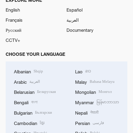
English
Español
Français
العربية
Русский
Documentary
CCTV+
CHOOSE YOUR LANGUAGE
Shqip
ລາວ
Albanian
Lao
العربية
Bahasa Melayu
Arabic
Malay
Беларуская
Монгол
Belarusian
Mongolian
বাংলা
မြန်မာဘာသာ
Bengali
Myanmar
Български
नेपाली
Bulgarian
Nepali
ខ្មែរ
فارسی
Cambodian
Persian
Hrvatski
Polski