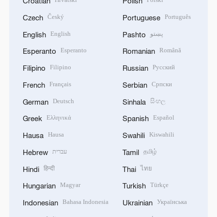
Croatian
Polish
Český
Português
Czech
Portuguese
English
پښتو
English
Pashto
Esperanto
Română
Esperanto
Romanian
Filipino
Русский
Filipino
Russian
Français
Српски
French
Serbian
Deutsch
සිංහල
German
Sinhala
Ελληνικά
Español
Greek
Spanish
Hausa
Kiswahili
Hausa
Swahili
עברית
தமிழ்
Hebrew
Tamil
हिन्दी
ไทย
Hindi
Thai
Magyar
Türkçe
Hungarian
Turkish
Bahasa Indonesia
Українська
Indonesian
Ukrainian