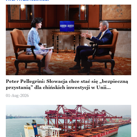
Peter Pellegrini: Słowacja chce stać się „bezpieczną
przystanią” dla chińskich inwestycji w Unii
Europejskiej
01-Aug-2026