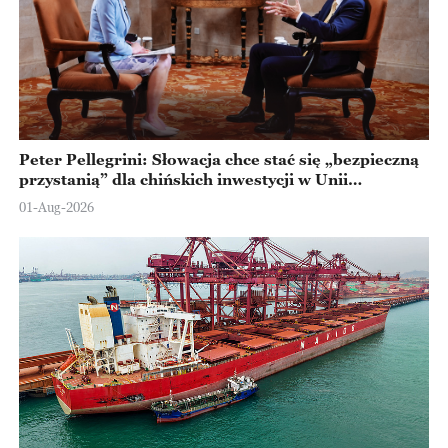
Peter Pellegrini: Słowacja chce stać się „bezpieczną
przystanią” dla chińskich inwestycji w Unii
Europejskiej
01-Aug-2026