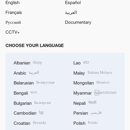
English
Español
Français
العربية
Русский
Documentary
CCTV+
CHOOSE YOUR LANGUAGE
Shqip
ລາວ
Albanian
Lao
العربية
Bahasa Melayu
Arabic
Malay
Беларуская
Монгол
Belarusian
Mongolian
বাংলা
မြန်မာဘာသာ
Bengali
Myanmar
Български
नेपाली
Bulgarian
Nepali
ខ្មែរ
فارسی
Cambodian
Persian
Hrvatski
Polski
Croatian
Polish