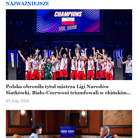
NAJWAŻNIEJSZE
Polska obroniła tytuł mistrza Ligi Narodów
Siatkówki. Biało-Czerwoni triumfowali w chińskim
Ningbo
03-Aug-2026