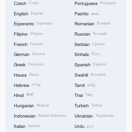
Český
Português
Czech
Portuguese
English
پښتو
English
Pashto
Esperanto
Română
Esperanto
Romanian
Filipino
Русский
Filipino
Russian
Français
Српски
French
Serbian
Deutsch
සිංහල
German
Sinhala
Ελληνικά
Español
Greek
Spanish
Hausa
Kiswahili
Hausa
Swahili
עברית
தமிழ்
Hebrew
Tamil
हिन्दी
ไทย
Hindi
Thai
Magyar
Türkçe
Hungarian
Turkish
Bahasa Indonesia
Українська
Indonesian
Ukrainian
Italiano
اردو
Italian
Urdu