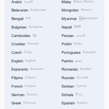
العربية
Bahasa Melayu
Arabic
Malay
Беларуская
Монгол
Belarusian
Mongolian
বাংলা
မြန်မာဘာသာ
Bengali
Myanmar
Български
नेपाली
Bulgarian
Nepali
ខ្មែរ
فارسی
Cambodian
Persian
Hrvatski
Polski
Croatian
Polish
Český
Português
Czech
Portuguese
English
پښتو
English
Pashto
Esperanto
Română
Esperanto
Romanian
Filipino
Русский
Filipino
Russian
Français
Српски
French
Serbian
Deutsch
සිංහල
German
Sinhala
Ελληνικά
Español
Greek
Spanish