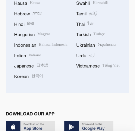
Hausa
Kiswahili
Hausa
Swahili
עברית
தமிழ்
Hebrew
Tamil
हिन्दी
ไทย
Hindi
Thai
Magyar
Türkçe
Hungarian
Turkish
Bahasa Indonesia
Українська
Indonesian
Ukrainian
Italiano
اردو
Italian
Urdu
日本語
Tiếng Việt
Japanese
Vietnamese
한국어
Korean
DOWNLOAD OUR APP