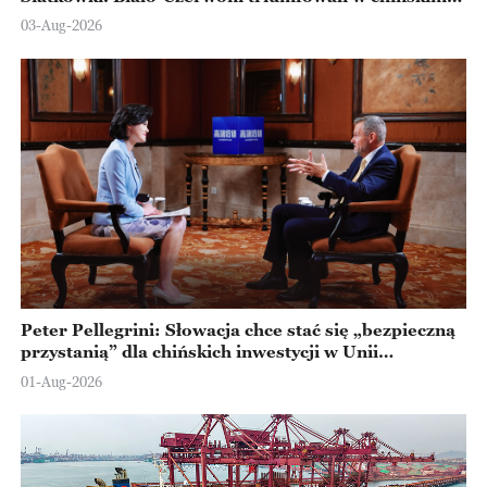
Ningbo
03-Aug-2026
Peter Pellegrini: Słowacja chce stać się „bezpieczną
przystanią” dla chińskich inwestycji w Unii
Europejskiej
01-Aug-2026