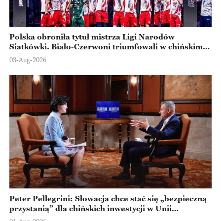
Polska obroniła tytuł mistrza Ligi Narodów
Siatkówki. Biało-Czerwoni triumfowali w chińskim
Ningbo
03-Aug-2026
Peter Pellegrini: Słowacja chce stać się „bezpieczną
przystanią” dla chińskich inwestycji w Unii
Europejskiej