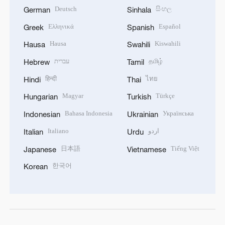
Deutsch
සිංහල
German
Sinhala
Ελληνικά
Español
Greek
Spanish
Hausa
Kiswahili
Hausa
Swahili
עברית
தமிழ்
Hebrew
Tamil
हिन्दी
ไทย
Hindi
Thai
Magyar
Türkçe
Hungarian
Turkish
Bahasa Indonesia
Українська
Indonesian
Ukrainian
Italiano
اردو
Italian
Urdu
日本語
Tiếng Việt
Japanese
Vietnamese
한국어
Korean