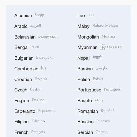
Shqip
ລາວ
Albanian
Lao
العربية
Bahasa Melayu
Arabic
Malay
Беларуская
Монгол
Belarusian
Mongolian
বাংলা
မြန်မာဘာသာ
Bengali
Myanmar
Български
नेपाली
Bulgarian
Nepali
ខ្មែរ
فارسی
Cambodian
Persian
Hrvatski
Polski
Croatian
Polish
Český
Português
Czech
Portuguese
English
پښتو
English
Pashto
Esperanto
Română
Esperanto
Romanian
Filipino
Русский
Filipino
Russian
Français
Српски
French
Serbian