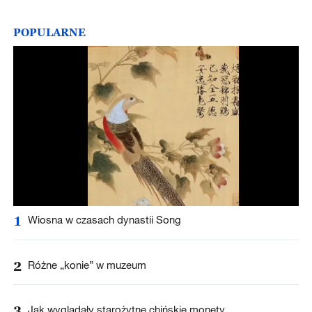
POPULARNE
1
Wiosna w czasach dynastii Song
2
Różne „konie” w muzeum
3
Jak wyglądały starożytne chińskie monety