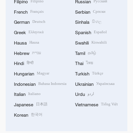
Filipino
Русский
Filipino
Russian
Français
Српски
French
Serbian
Deutsch
සිංහල
German
Sinhala
Ελληνικά
Español
Greek
Spanish
Hausa
Kiswahili
Hausa
Swahili
עברית
தமிழ்
Hebrew
Tamil
हिन्दी
ไทย
Hindi
Thai
Magyar
Türkçe
Hungarian
Turkish
Bahasa Indonesia
Українська
Indonesian
Ukrainian
Italiano
اردو
Italian
Urdu
日本語
Tiếng Việt
Japanese
Vietnamese
한국어
Korean