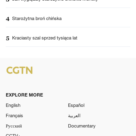
4
Starożytna broń chińska
5
Kraciasty szal sprzed tysiąca lat
EXPLORE MORE
English
Español
Français
العربية
Русский
Documentary
CCTV+