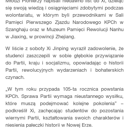
Młodzi Pionierzy napisali niedawno list do Xi, dzieląc
się swoją wiedzą i osiągnięciami zdobytymi podczas
wolontariatu, w którym byli przewodnikami w Sali
Pamięci Pierwszego Zjazdu Narodowego KPCh w
Szanghaju oraz w Muzeum Pamięci Rewolucji Nanhu
w Jiaxing, w prowincji Zhejiang.
W liście z soboty Xi Jinping wyraził zadowolenie, że
studenci zaszczepili w sobie głębokie przywiązanie
do Partii, kraju i socjalizmu, opowiadając o historii
Partii, rewolucyjnych wydarzeniach i bohaterskich
czynach.
„W tym roku przypada 105-ta rocznica powstania
KPCh. Sprawa Partii wymaga nieustannego wysiłku,
które muszą podejmować kolejne pokolenia” –
podkreślił Xi, zachęcając studentów do pozostania
wiernymi Partii, kształtowania swoich charakterów i
niesienia pałeczki historii w Nowej Erze.