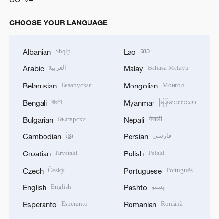
CHOOSE YOUR LANGUAGE
Shqip
ລາວ
Albanian
Lao
العربية
Bahasa Melayu
Arabic
Malay
Беларуская
Монгол
Belarusian
Mongolian
বাংলা
မြန်မာဘာသာ
Bengali
Myanmar
Български
नेपाली
Bulgarian
Nepali
ខ្មែរ
فارسی
Cambodian
Persian
Hrvatski
Polski
Croatian
Polish
Český
Português
Czech
Portuguese
English
پښتو
English
Pashto
Esperanto
Română
Esperanto
Romanian