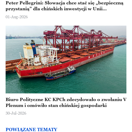
Peter Pellegrini: Słowacja chce stać się „bezpieczną
przystanią” dla chińskich inwestycji w Unii
Europejskiej
01-Aug-2026
Biuro Polityczne KC KPCh zdecydowało o zwołaniu V
Plenum i omówiło stan chińskiej gospodarki
30-Jul-2026
POWIĄZANE TEMATY