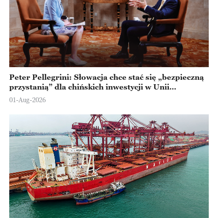
Peter Pellegrini: Słowacja chce stać się „bezpieczną
przystanią” dla chińskich inwestycji w Unii
Europejskiej
01-Aug-2026