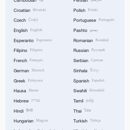
Hrvatski
Polski
Croatian
Polish
Český
Português
Czech
Portuguese
English
پښتو
English
Pashto
Esperanto
Română
Esperanto
Romanian
Filipino
Русский
Filipino
Russian
Français
Српски
French
Serbian
Deutsch
සිංහල
German
Sinhala
Ελληνικά
Español
Greek
Spanish
Hausa
Kiswahili
Hausa
Swahili
עברית
தமிழ்
Hebrew
Tamil
हिन्दी
ไทย
Hindi
Thai
Magyar
Türkçe
Hungarian
Turkish