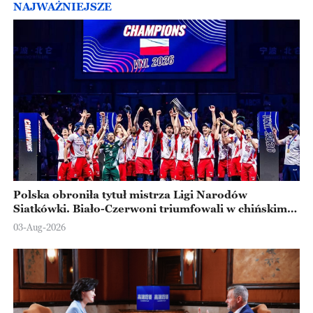
NAJWAŻNIEJSZE
Polska obroniła tytuł mistrza Ligi Narodów
Siatkówki. Biało-Czerwoni triumfowali w chińskim
Ningbo
03-Aug-2026