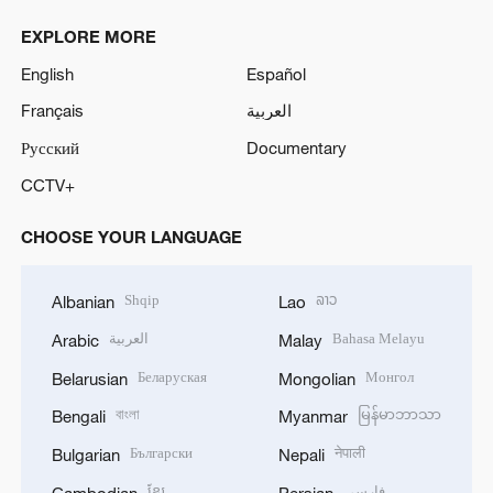
EXPLORE MORE
English
Español
Français
العربية
Русский
Documentary
CCTV+
CHOOSE YOUR LANGUAGE
Shqip
ລາວ
Albanian
Lao
العربية
Bahasa Melayu
Arabic
Malay
Беларуская
Монгол
Belarusian
Mongolian
বাংলা
မြန်မာဘာသာ
Bengali
Myanmar
Български
नेपाली
Bulgarian
Nepali
ខ្មែរ
فارسی
Cambodian
Persian