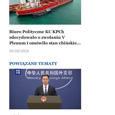
Biuro Polityczne KC KPCh
zdecydowało o zwołaniu V
Plenum i omówiło stan chińskiej
gospodarki
30-Jul-2026
POWIĄZANE TEMATY