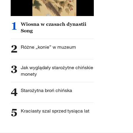
1
Wiosna w czasach dynastii
Song
2
Różne „konie” w muzeum
3
Jak wyglądały starożytne chińskie
monety
4
Starożytna broń chińska
5
Kraciasty szal sprzed tysiąca lat