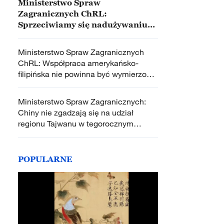
Ministerstwo Spraw
Zagranicznych ChRL:
Sprzeciwiamy się nadużywaniu
"jurysdykcji długiego ramienia"
Ministerstwo Spraw Zagranicznych
ChRL: Współpraca amerykańsko-
filipińska nie powinna być wymierzona
przeciwko innym stronom
Ministerstwo Spraw Zagranicznych:
Chiny nie zgadzają się na udział
regionu Tajwanu w tegorocznym
Światowym Zgromadzeniu Zdrowia
POPULARNE