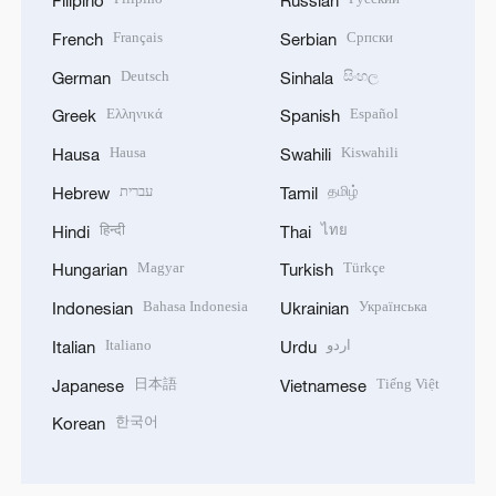
Filipino
Russian
Français
Српски
French
Serbian
Deutsch
සිංහල
German
Sinhala
Ελληνικά
Español
Greek
Spanish
Hausa
Kiswahili
Hausa
Swahili
עברית
தமிழ்
Hebrew
Tamil
हिन्दी
ไทย
Hindi
Thai
Magyar
Türkçe
Hungarian
Turkish
Bahasa Indonesia
Українська
Indonesian
Ukrainian
Italiano
اردو
Italian
Urdu
日本語
Tiếng Việt
Japanese
Vietnamese
한국어
Korean