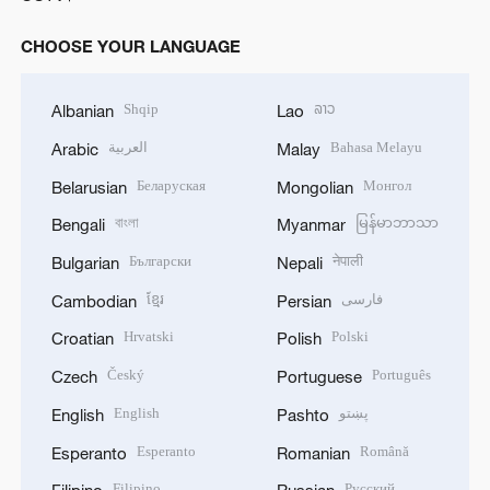
CHOOSE YOUR LANGUAGE
Shqip
ລາວ
Albanian
Lao
العربية
Bahasa Melayu
Arabic
Malay
Беларуская
Монгол
Belarusian
Mongolian
বাংলা
မြန်မာဘာသာ
Bengali
Myanmar
Български
नेपाली
Bulgarian
Nepali
ខ្មែរ
فارسی
Cambodian
Persian
Hrvatski
Polski
Croatian
Polish
Český
Português
Czech
Portuguese
English
پښتو
English
Pashto
Esperanto
Română
Esperanto
Romanian
Filipino
Русский