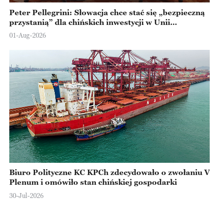
Peter Pellegrini: Słowacja chce stać się „bezpieczną
przystanią” dla chińskich inwestycji w Unii
Europejskiej
01-Aug-2026
Biuro Polityczne KC KPCh zdecydowało o zwołaniu V
Plenum i omówiło stan chińskiej gospodarki
30-Jul-2026