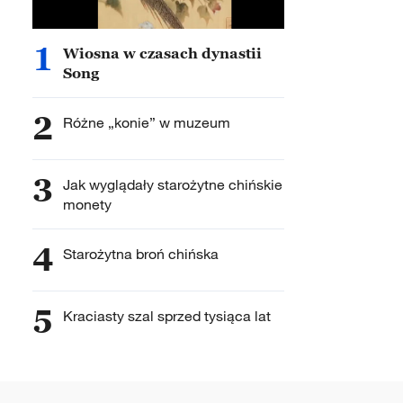
1
Wiosna w czasach dynastii
Song
2
Różne „konie” w muzeum
3
Jak wyglądały starożytne chińskie
monety
4
Starożytna broń chińska
5
Kraciasty szal sprzed tysiąca lat