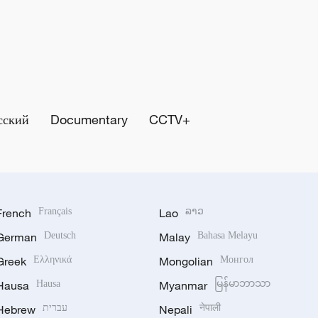
сский
Documentary
CCTV+
French
Français
Lao
ລາວ
German
Deutsch
Malay
Bahasa Melayu
Greek
Ελληνικά
Mongolian
Монгол
Hausa
Hausa
Myanmar
မြန်မာဘာသာ
Hebrew
עברית
Nepali
नेपाली