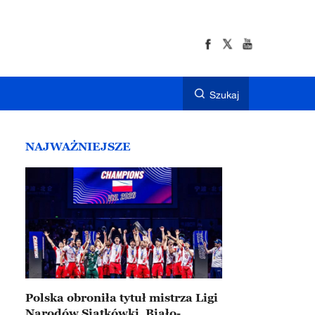
Szukaj
NAJWAŻNIEJSZE
Polska obroniła tytuł mistrza Ligi
Narodów Siatkówki. Biało-