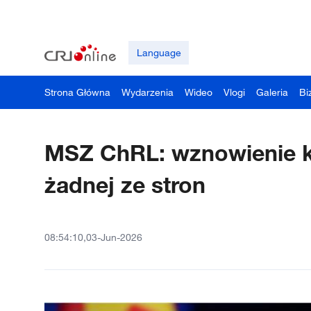
Language
Strona Główna
Wydarzenia
Wideo
Vlogi
Galeria
Bi
MSZ ChRL: wznowienie kon
żadnej ze stron
08:54:10,03-Jun-2026