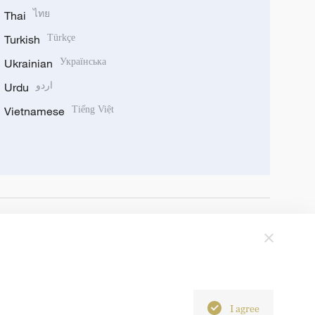
Thai
ไทย
Turkish
Türkçe
Ukrainian
Українська
Urdu
اردو
Vietnamese
Tiếng Việt
I agree