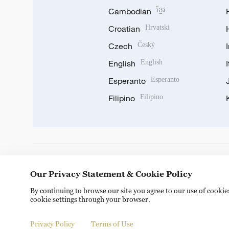
Cambodian
ខ្មែរ
Croatian
Hrvatski
Czech
Český
English
English
Esperanto
Esperanto
Filipino
Filipino
DOWNLOAD OUR APP
Our Privacy Statement & Cookie Policy
By continuing to browse our site you agree to our use of cooki
cookie settings through your browser.
Privacy Policy
Terms of Use
© China Radio International.CRI. All Rights Reserved. 16A S