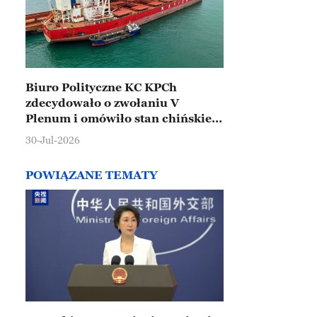
Biuro Polityczne KC KPCh
zdecydowało o zwołaniu V
Plenum i omówiło stan chińskiej
gospodarki
30-Jul-2026
POWIĄZANE TEMATY