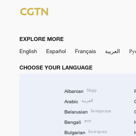
EXPLORE MORE
English
Español
Français
العربية
Ру
CHOOSE YOUR LANGUAGE
Albanian
Shqip
Arabic
العربية
Belarusian
Беларуская
Bengali
বাংলা
Bulgarian
Български