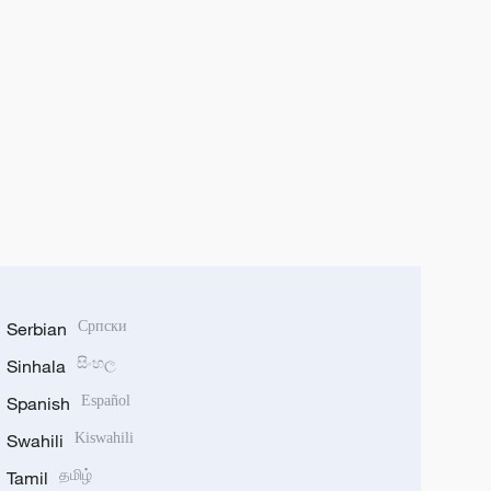
Serbian
Српски
Sinhala
සිංහල
Spanish
Español
Swahili
Kiswahili
Tamil
தமிழ்