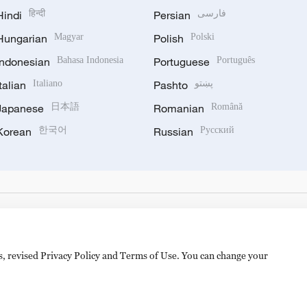
Hindi
हिन्दी
Persian
فارسی
Hungarian
Magyar
Polish
Polski
Indonesian
Bahasa Indonesia
Portuguese
Português
Italian
Italiano
Pashto
پښتو
Japanese
日本語
Romanian
Română
Korean
한국어
Russian
Русский
es, revised Privacy Policy and Terms of Use. You can change your
hijingshan Road, Beijing, China. 100040