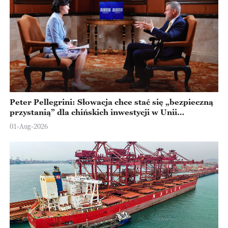
Peter Pellegrini: Słowacja chce stać się „bezpieczną
przystanią” dla chińskich inwestycji w Unii
Europejskiej
01-Aug-2026