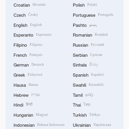
Hrvatski
Polski
Croatian
Polish
Český
Português
Czech
Portuguese
English
پښتو
English
Pashto
Esperanto
Română
Esperanto
Romanian
Filipino
Русский
Filipino
Russian
Français
Српски
French
Serbian
Deutsch
සිංහල
German
Sinhala
Ελληνικά
Español
Greek
Spanish
Hausa
Kiswahili
Hausa
Swahili
עברית
தமிழ்
Hebrew
Tamil
हिन्दी
ไทย
Hindi
Thai
Magyar
Türkçe
Hungarian
Turkish
Bahasa Indonesia
Українська
Indonesian
Ukrainian