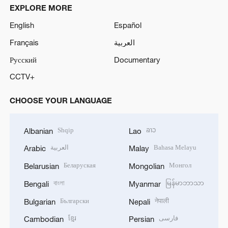
EXPLORE MORE
English
Español
Français
العربية
Русский
Documentary
CCTV+
CHOOSE YOUR LANGUAGE
Shqip
ລາວ
Albanian
Lao
العربية
Bahasa Melayu
Arabic
Malay
Беларуская
Монгол
Belarusian
Mongolian
বাংলা
မြန်မာဘာသာ
Bengali
Myanmar
Български
नेपाली
Bulgarian
Nepali
ខ្មែរ
فارسی
Cambodian
Persian