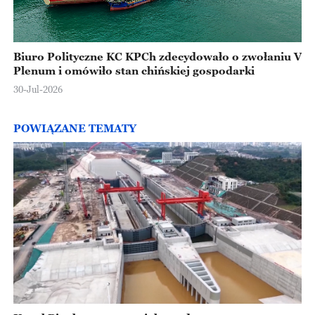
Biuro Polityczne KC KPCh zdecydowało o zwołaniu V
Plenum i omówiło stan chińskiej gospodarki
30-Jul-2026
POWIĄZANE TEMATY