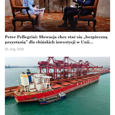
Peter Pellegrini: Słowacja chce stać się „bezpieczną
przystanią” dla chińskich inwestycji w Unii
Europejskiej
01-Aug-2026