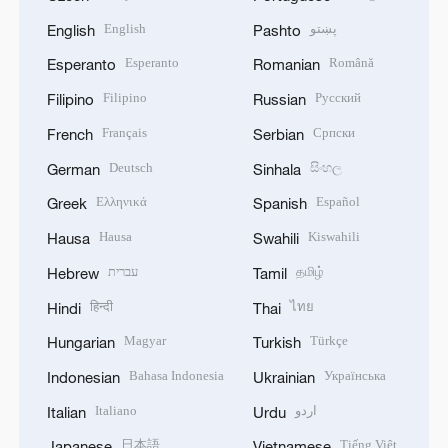
English
پښتو
English
Pashto
Esperanto
Română
Esperanto
Romanian
Filipino
Русский
Filipino
Russian
Français
Српски
French
Serbian
Deutsch
සිංහල
German
Sinhala
Ελληνικά
Español
Greek
Spanish
Hausa
Kiswahili
Hausa
Swahili
עברית
தமிழ்
Hebrew
Tamil
हिन्दी
ไทย
Hindi
Thai
Magyar
Türkçe
Hungarian
Turkish
Bahasa Indonesia
Українська
Indonesian
Ukrainian
Italiano
اردو
Italian
Urdu
日本語
Tiếng Việt
Japanese
Vietnamese